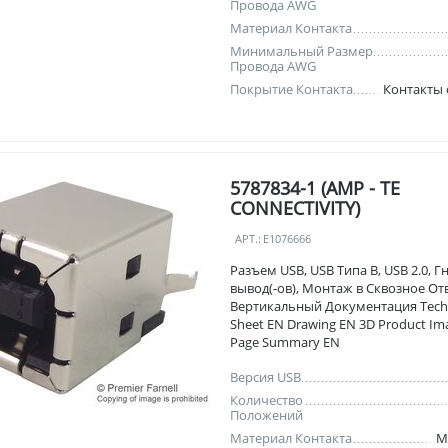
Провода AWG
Материал Контакта
Минимальный Размер
Провода AWG
Покрытие Контакта
Контакты
5787834-1 (AMP - TE
CONNECTIVITY)
АРТ.:
E1076666
Разъем USB, USB Типа B, USB 2.0, Гн
вывод(-ов), Монтаж в Сквозное От
Вертикальный Документация Techn
Sheet EN Drawing EN 3D Product I
Page Summary EN
Версия USB
Количество
Положений
Материал Контакта
М