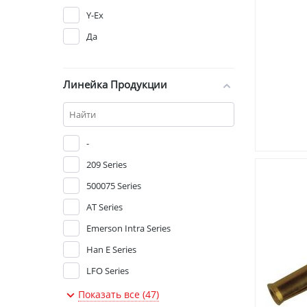
HARWIN
Y-Ex
HIRSCHMANN
Да
HUBER & SUHNER
HYLEC
Линейка Продукции
ITT CANNON
ITW MCMURDO
JST (JAPAN SOLDERLESS
TERMINALS)
-
KLEIN TOOLS
209 Series
LUMBERG
500075 Series
MARATHON SPECIAL PRODUCTS
AT Series
METWAY ELECTRICAL INDUSTRIES
Emerson Intra Series
MH CONNECTORS
Han E Series
MOLEX
LFO Series
MULTICOMP
Pass-Thru Series
Показать все (47)
RADIALL