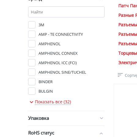
Патч Па
Разные 
Разъемы
3M
Разъемы
AMP - TE CONNECTIVITY
Разъемы
AMPHENOL
Торцевы
AMPHENOL CONNEX
Электри
AMPHENOL ICC (FCI)
AMPHENOL SINE/TUCHEL
Сорти
BINDER
BULGIN
CLIFF ELECTRONIC COMPONENTS
Показать все (32)
DELTRON COMPONENTS
Упаковка
DEUTSCH
HARTING
RoHS статус