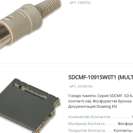
АРТ.:
F809792
SDCMF-10915W0T1 (MUL
АРТ.:
E9186166
Гнездо памяти, Серия SDCMF, SD Ка
контакт(-ов), Фосфористая Бронза
Документация Drawing EN
Количество Контактов
Материал Контакта
Фосфори
Покрытие Контакта
Контакты