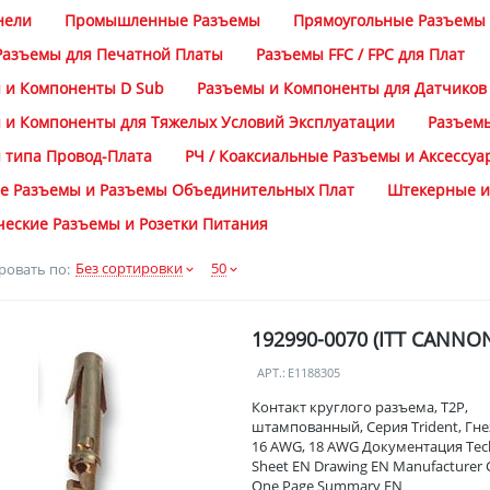
нели
Промышленные Разъемы
Прямоугольные Разъемы
Разъемы для Печатной Платы
Разъемы FFC / FPC для Плат
 и Компоненты D Sub
Разъемы и Компоненты для Датчиков
 и Компоненты для Тяжелых Условий Эксплуатации
Разъем
 типа Провод-Плата
РЧ / Коаксиальные Разъемы и Аксессуа
е Разъемы и Разъемы Объединительных Плат
Штекерные и
ческие Разъемы и Розетки Питания
Без сортировки
50
ровать по:
192990-0070 (ITT CANNO
АРТ.:
E1188305
Контакт круглого разъема, T2P,
штампованный, Серия Trident, Гн
16 AWG, 18 AWG Документация Tech
Sheet EN Drawing EN Manufacturer 
One Page Summary EN