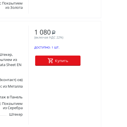
 с Покрытием
из Золота
1 080
Р
(включая НДС 22%)
ДОСТУПНО:
1 ШТ.
 Штекер,
рытием из
Купить
ata Sheet EN
3контакт(-ов)
с из Металла
аж в Панель
 с Покрытием
из Серебра
Штекер