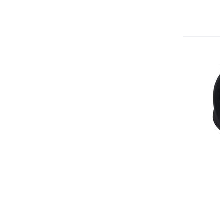
Серия PicoBlade 51021
Серия PicoBlade 53261
Серия PK
Серия SDCMF
Серия SMS QIKMATE
Серия Special D
Серия TRIAD 01
Серия Trident
Серия Trident TSTSLIM
Серия Universal MATE-N-LOK