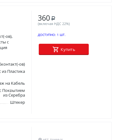
360
Р
(включая НДС 22%)
ДОСТУПНО:
1 ШТ.
т(-ов),
кты с
ация
Купить
6контакт(-ов)
 из Пластика
ж на Кабель
 с Покрытием
из Серебра
Штекер
НЕТ ДАННЫХ