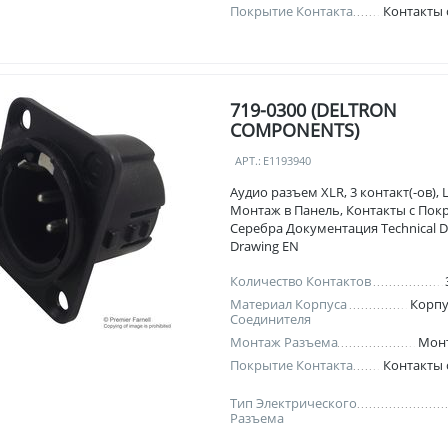
Покрытие Контакта
Контакты
719-0300 (DELTRON
COMPONENTS)
АРТ.:
E1193940
Аудио разъем XLR, 3 контакт(-ов),
Монтаж в Панель, Контакты с Пок
Серебра Документация Technical D
Drawing EN
Количество Контактов
Материал Корпуса
Корпу
Соединителя
Монтаж Разъема
Монт
Покрытие Контакта
Контакты
Тип Электрического
Разъема