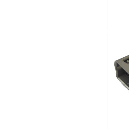
Серия CPC
Серия CPC 1
Серия Datamate L-Tek M80
Серия DUBOX 76342
Серия E M8
Серия Easy-On 52271
Серия Ecomate C016
Серия FFSD
Серия Har-Bus
Серия KK
Серия LTO
Серия M20
Серия MHDCMR
Серия PCB Mount D Sub
Серия Pico-Clasp 501330