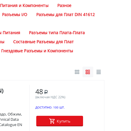
 Питания и Компоненты
Разное
Разъемы I/O
Разъемы для Плат DIN 41612
ы Питания
Разъемы типа Плата-Плата
ры
Составные Разъемы для Плат
 Гнездовые Разъемы и Компоненты
48
N)
Р
(включая НДС 22%)
ДОСТУПНО:
100 ШТ.
ездо, Обжим,
nical Data
Купить
Catalogue EN