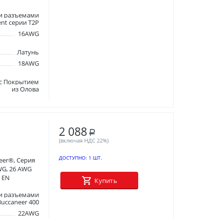
и разъемами
ent серии T2P
16AWG
Латунь
18AWG
 с Покрытием
из Олова
2 088
Р
(включая НДС 22%)
ДОСТУПНО:
1 ШТ.
eer®, Серия
AWG, 26 AWG
t EN
Купить
и разъемами
Buccaneer 400
22AWG