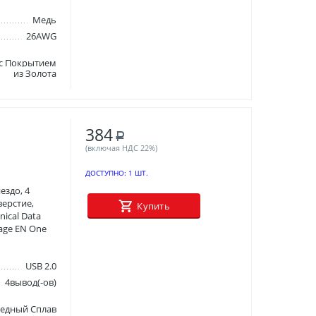
Медь
26AWG
 с Покрытием
из Золота
384
Р
(включая НДС 22%)
ДОСТУПНО:
1 ШТ.
ездо, 4
верстие,
Купить
ical Data
mage EN One
USB 2.0
4вывод(-ов)
едный Сплав