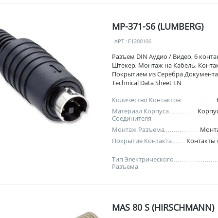
MP-371-S6 (LUMBERG)
АРТ.:
E1200106
Разъем DIN Аудио / Видео, 6 контак
Штекер, Монтаж на Кабель, Конта
Покрытием из Серебра Документ
Technical Data Sheet EN
Количество Контактов
Материал Корпуса
Корпус
Соединителя
Монтаж Разъема
Монта
Покрытие Контакта
Контакты
Тип Электрического
Разъема
MAS 80 S (HIRSCHMANN)