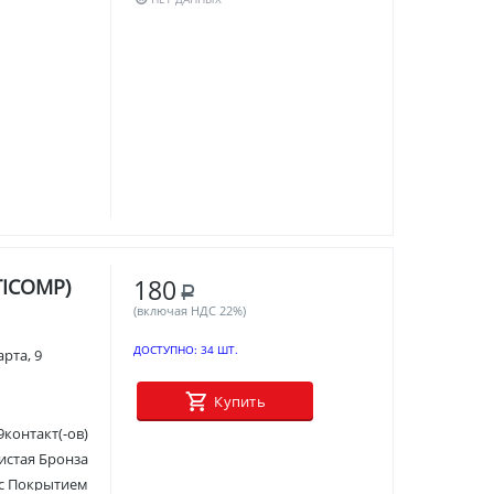
180
TICOMP)
Р
(включая НДС 22%)
ДОСТУПНО:
34 ШТ.
рта, 9
Купить
9контакт(-ов)
стая Бронза
 с Покрытием