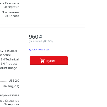
ж в Сквозное
Отверстие
 с Покрытием
из Золота
960
Р
(включая НДС 22%)
ДОСТУПНО:
8 ШТ.
0, Гнездо, 5
верстие
 EN Technical
Купить
s EN Product
oduct Image
USB 2.0
5вывод(-ов)
едный Сплав
ж в Сквозное
Отверстие