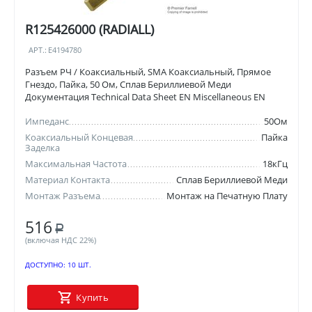
R125426000 (RADIALL)
АРТ.:
E4194780
Разъем РЧ / Коаксиальный, SMA Коаксиальный, Прямое
Гнездо, Пайка, 50 Ом, Сплав Бериллиевой Меди
Документация Technical Data Sheet EN Miscellaneous EN
Импеданс
50Ом
Коаксиальный Концевая
Пайка
Заделка
Максимальная Частота
18кГц
Материал Контакта
Сплав Бериллиевой Меди
Монтаж Разъема
Монтаж на Печатную Плату
516
Р
(включая НДС 22%)
ДОСТУПНО:
10 ШТ.
Купить