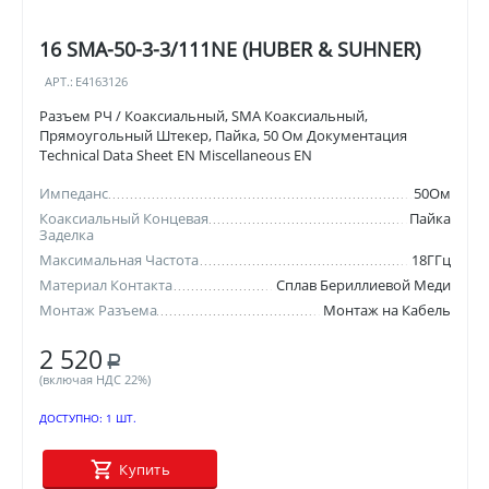
16 SMA-50-3-3/111NE (HUBER & SUHNER)
АРТ.:
E4163126
Разъем РЧ / Коаксиальный, SMA Коаксиальный,
Прямоугольный Штекер, Пайка, 50 Ом Документация
Technical Data Sheet EN Miscellaneous EN
Импеданс
50Ом
Коаксиальный Концевая
Пайка
Заделка
Максимальная Частота
18ГГц
Материал Контакта
Сплав Бериллиевой Меди
Монтаж Разъема
Монтаж на Кабель
2 520
Р
(включая НДС 22%)
ДОСТУПНО:
1 ШТ.
Купить