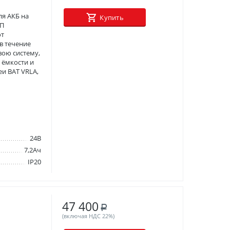
ля АКБ на
Купить
БП
от
в течение
вою систему,
 ёмкости и
еи BAT VRLA,
24В
7,2Ач
IP20
47 400
Р
(включая НДС 22%)