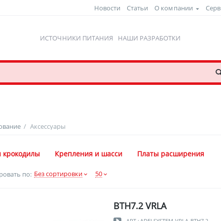
Новости
Статьи
О компании
Серв
ИСТОЧНИКИ ПИТАНИЯ
НАШИ РАЗРАБОТКИ
ование
/
Аксессуары
и крокодилы
Крепления и шасси
Платы расширения
Без сортировки
50
ровать по:
BTH7.2 VRLA
АРТ.:
ADELSYSTEM-VRLA-BTH7.2