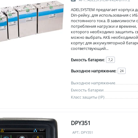
ADELSYSTEM предлагает корпуса д
Din-рейку, для использования с И
постоянного тока. В зависимости 
потребления нагрузки и времени, 
которого необходимо защитить с
можно выбрать АКБ необходимой
корпус для аккумуляторной батар
соответствующий...
Емкость батареи:
7,2
Выходное напряжение:
24
Выходное напряжение
Емкость батареи
Класс защиты (IP)
DPY351
АРТ.:
DPY351