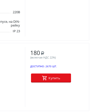
220В
пусе, на DIN-
рейку
IP 23
180
Р
(включая НДС 22%)
ДОСТУПНО:
2670 ШТ.
Купить