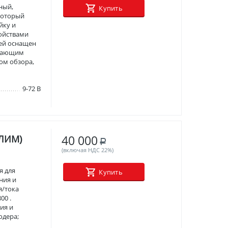
ный,
Купить
который
йку и
ойствами
лей оснащен
адающим
ом обзора,
9-72 В
40 000
ЭЛИМ)
Р
(включая НДС 22%)
я для
Купить
ния и
я/тока
00 .
ия и
одера;