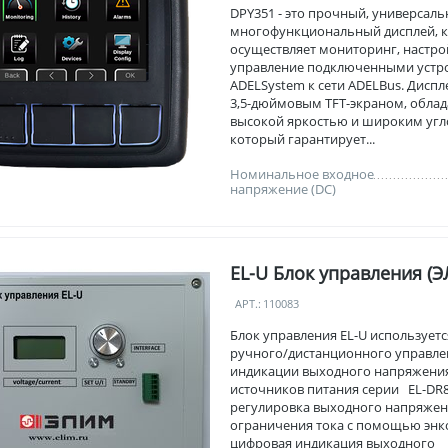
DPY351 - это прочный, универсаль
многофункциональный дисплей, 
осуществляет мониторинг, настро
управление подключенными устр
ADELSystem к сети ADELBus. Дисп
3,5-дюймовым TFT-экраном, обл
высокой яркостью и широким угл
который гарантирует...
Номинальное входное
напряжение (DC)
EL-U Блок управления (
АРТ.:
110083
Блок управления EL-U используетс
ручного/дистанционного управле
индикации выходного напряжени
источников питания серии EL-DR8
регулировка выходного напряжен
ограничения тока с помощью энк
цифровая индикация выходного