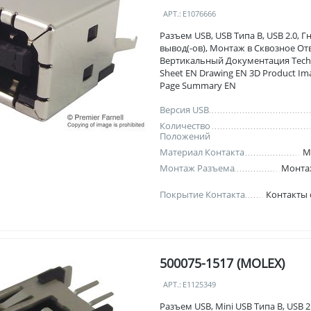
АРТ.:
E1076666
Разъем USB, USB Типа B, USB 2.0, Гн
вывод(-ов), Монтаж в Сквозное От
Вертикальный Документация Techn
Sheet EN Drawing EN 3D Product I
Page Summary EN
Версия USB
Количество
Положений
Материал Контакта
М
Монтаж Разъема
Монта
Покрытие Контакта
Контакты
500075-1517 (MOLEX)
АРТ.:
E1125349
Разъем USB, Mini USB Типа B, USB 2.