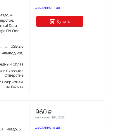
ДОСТУПНО:
1 ШТ.
ездо, 4
верстие,
Купить
ical Data
mage EN One
USB 2.0
4вывод(-ов)
едный Сплав
ж в Сквозное
Отверстие
 с Покрытием
из Золота
960
Р
(включая НДС 22%)
ДОСТУПНО:
8 ШТ.
0, Гнездо, 5