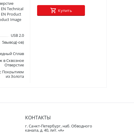
верстие
 EN Technical
Купить
s EN Product
oduct Image
USB 2.0
5вывод(-ов)
едный Сплав
ж в Сквозное
Отверстие
 с Покрытием
из Золота
КОНТАКТЫ
г. Санкт-Петербург, наб. Обводного
канала, д. 40, лит. «А»