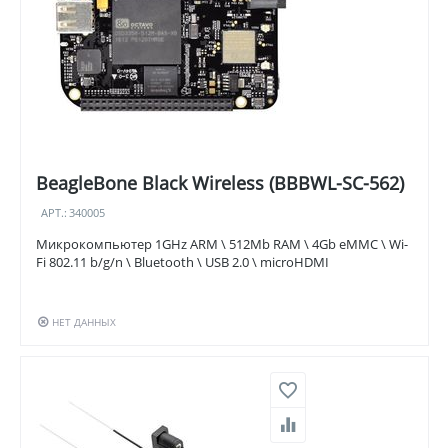
BeagleBone Black Wireless (BBBWL-SC-562)
АРТ.:
340005
Микрокомпьютер 1GHz ARM \ 512Mb RAM \ 4Gb eMMC \ Wi-
Fi 802.11 b/g/n \ Bluetooth \ USB 2.0 \ microHDMI
НЕТ ДАННЫХ