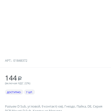
АРТ.:
E1848372
144
Р
(включая НДС 22%)
ДОСТУПНО:
7 ШТ.
Разъем D Sub, угловой, 9 контакт(-ов), Гнездо, Пайка, DE, Серия
PCB Mount D Sub, Корпус из Металла