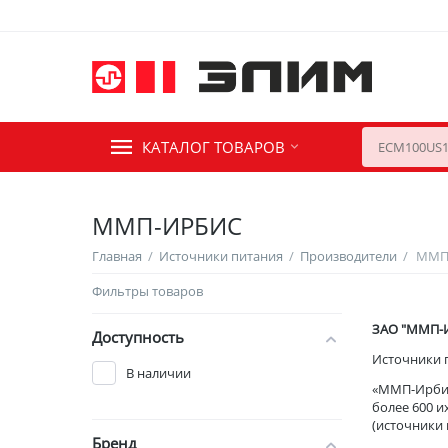
КАТАЛОГ ТОВАРОВ
ММП-ИРБИС
Главная
/
Источники питания
/
Производители
/
ММП
Фильтры товаров
ЗАО "ММП-И
Доступность
Источники 
В наличии
«ММП-Ирбис»
более 600 и
(источники 
Бренд