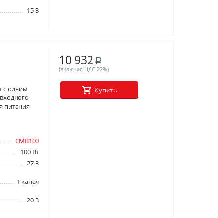
15 В
10 932
Р
(включая НДС 22%)
 с одним
Купить
 входного
я питания
СМВ100
100 Вт
27 В
1 канал
20 В