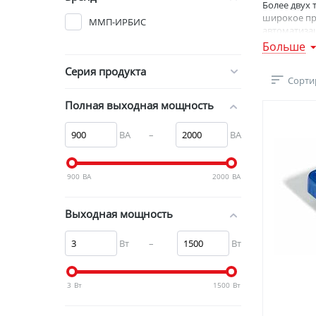
Более двух 
широкое пр
ММП-ИРБИС
автоматизац
индивидуал
Больше
развитие п
Серия продукта
Источники п
Сорти
установщик
специализи
Полная выходная мощность
Проверку э
технологич
ВА
–
ВА
плюс 70°С.
Компания «
ассортимен
900
ВА
2000
ВА
Адрес сайта
Выходная мощность
Вт
–
Вт
3
Вт
1500
Вт