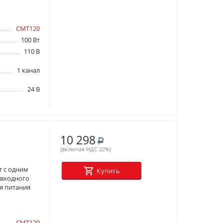
СМТ120
100 Вт
110 В
1 канал
24 В
10 298
Р
(включая НДС 22%)
 с одним
Купить
 входного
я питания
СМТ120