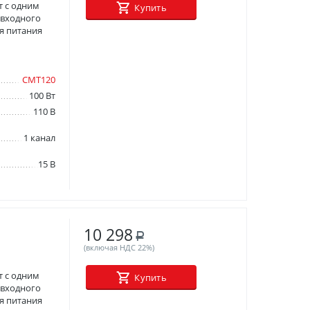
 с одним
Купить
 входного
я питания
СМТ120
100 Вт
110 В
1 канал
15 В
10 298
Р
(включая НДС 22%)
 с одним
Купить
 входного
я питания