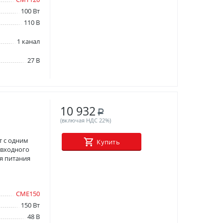
100 Вт
110 В
1 канал
27 В
10 932
Р
(включая НДС 22%)
 с одним
Купить
 входного
я питания
СМЕ150
150 Вт
48 В