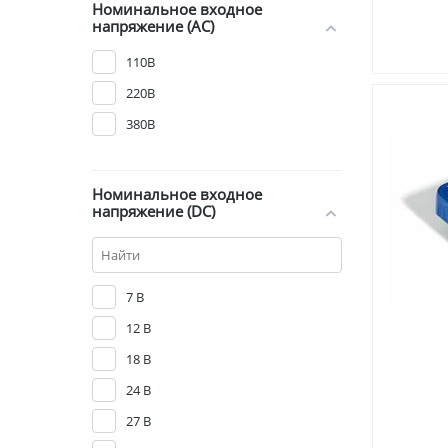
Номинальное входное
напряжение (AC)
110В
220В
380В
Номинальное входное
напряжение (DC)
7 В
12 В
18 В
24 В
27 В