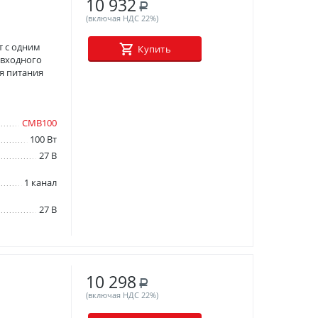
10 932
Р
(включая НДС 22%)
 с одним
Купить
 входного
я питания
СМВ100
100 Вт
27 В
1 канал
27 В
10 298
Р
(включая НДС 22%)