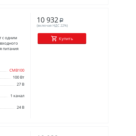
10 932
Р
(включая НДС 22%)
 с одним
Купить
 входного
я питания
СМВ100
100 Вт
27 В
1 канал
24 В