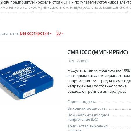
тысяч предприятий России и стран СНГ – покупатели источников элек
именение в телекоммуникационном, индустриальном, медицинском о
ии и специальной технике. Готовность производить не только серийн
ьным требованиям заказчиков, постоянное обновление номенклатуры
роизводства обеспечили устойчивый и постоянный рост объемов прод
итания, предлагаемые покупателям, изготавливаются с высокой степе
Без сортировки
50
ровать по:
 (SMT-технология, SMD-компоненты), набивка выводов и маркировка 
рованного импортного оборудования. Производится обязательный 10
лектрических параметров источника питания производит тестер-авто
СМВ100С (ММП-ИРБИС)
еский прогон источников питания проводится в течение четырех часо
 Эти мероприятия обеспечивают высокую производительность труда и 
АРТ.:
771038
Элим» – официальный дистрибьютор ЗАО «ММП-Ирбис». Наши специал
Модуль питания мощностью 100Вт
ту продукции «ММП-Ирбис» и оказать квалифицированную помощь в 
выходным каналом и диапазоном
напряжения 1:2. Предназначен дл
 производителя:
http://www.mmp-irbis.ru/
напряжением постоянного тока
радиоэлектронной аппаратуры.
Серия продукта
Выходная мощность
Номинальное входное
напряжение (DC)
Количество выходных
каналов