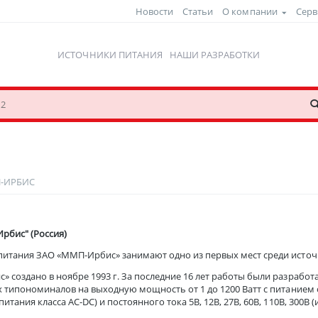
Новости
Статьи
О компании
Серв
ИСТОЧНИКИ ПИТАНИЯ
НАШИ РАЗРАБОТКИ
-ИРБИС
рбис" (Россия)
питания ЗАО «ММП-Ирбис» занимают одно из первых мест среди источ
 создано в ноябре 1993 г. За последние 16 лет работы были разработ
х типономиналов на выходную мощность от 1 до 1200 Ватт с питанием от
питания класса AC-DC) и постоянного тока 5В, 12В, 27В, 60В, 110В, 300В 