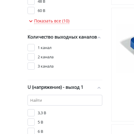
48 В
60 В
110 В
Показать все (10)
220 В
Количество выходных каналов
300 В
1 канал
2 канала
3 канала
U (напряжение) - выход 1
3,3 В
5 В
6 В