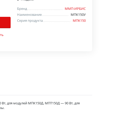
Бренд
ММП-ИРБИС
Наименование
МПК150У
Серия продукта
МПК150
ть
т, для модулей МПК150Д, МПТ150Д — 90 Вт, для
ры.