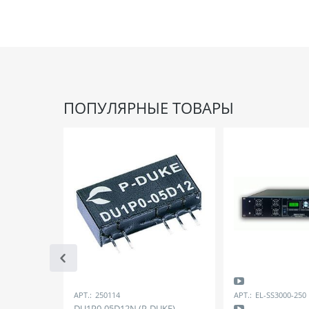
ПОПУЛЯРНЫЕ ТОВАРЫ
АРТ.:
250114
АРТ.:
EL-SS3000-250
DU1P0-05D12N (P-DUKE)