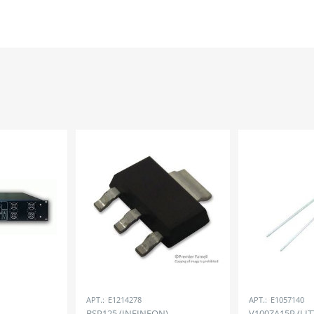
АРТ.:
E1214278
АРТ.:
E1057140
BSP125 (INFINEON)
V100ZA15P (LIT