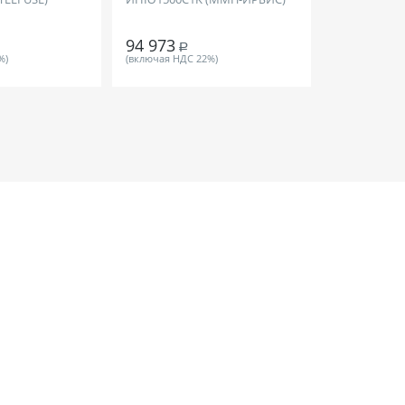
94 973
36
Р
Р
%)
(включая НДС 22%)
(включая НДС