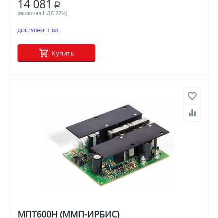
14 081
Р
(включая НДС 22%)
ДОСТУПНО:
1 ШТ.
Купить
МПТ600Н (ММП-ИРБИС)