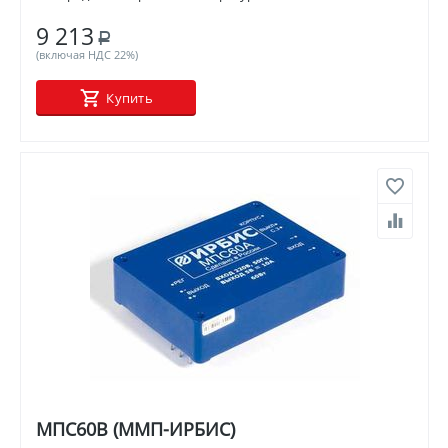
9 213
Р
(включая НДС 22%)
Купить
МПС60В (ММП-ИРБИС)