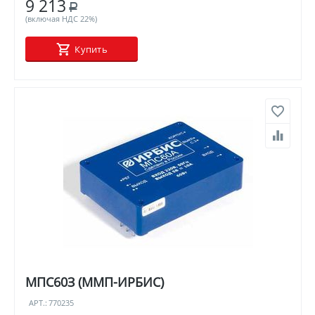
9 213
Р
(включая НДС 22%)
Купить
МПС60З (ММП-ИРБИС)
АРТ.:
770235