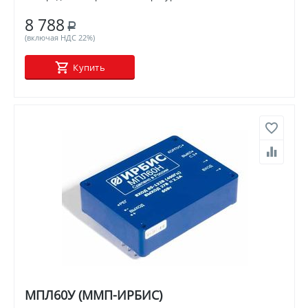
8 788
Р
(включая НДС 22%)
Купить
МПЛ60У (ММП-ИРБИС)