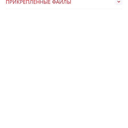
ПРИКРЕПЛЕННЫЕ ФАЙЛЫ
НЕДАВНО ПРОСМОТРЕННЫЕ
АРТ.:
770243
МПЛ60В (ММП-ИРБИС)