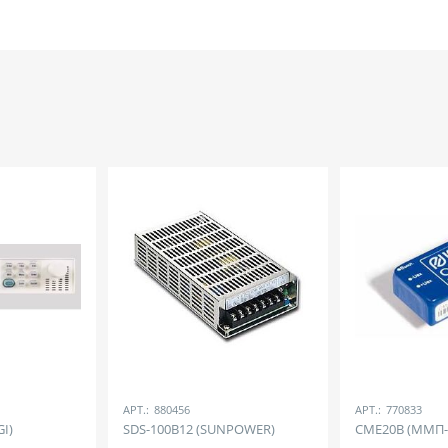
АРТ.:
880456
АРТ.:
770833
GI)
SDS-100B12 (SUNPOWER)
СМЕ20В (ММП