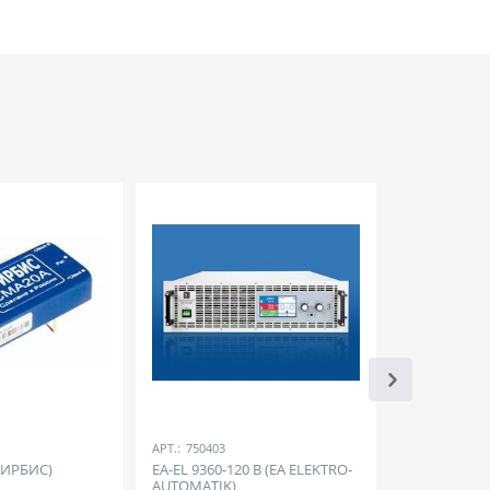
АРТ.:
750403
АРТ.:
E747221
-ИРБИС)
EA-EL 9360-120 B (EA ELEKTRO-
878331420 (
AUTOMATIK)