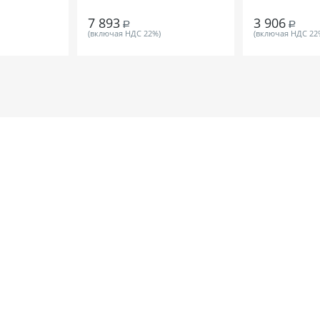
7 893
3 906
Р
Р
(включая НДС 22%)
(включая НДС 22