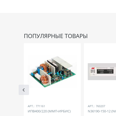
ПОПУЛЯРНЫЕ ТОВАРЫ
АРТ.:
771161
АРТ.:
760207
ИПВ400/220 (ММП-ИРБИС)
N36190-150-12 (N