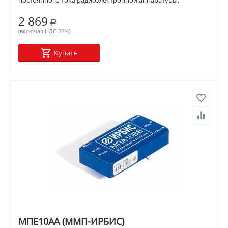
постоянного тока радиоэлектронной аппаратуры.
2 869
Р
(включая НДС 22%)
Купить
МПЕ10АА (ММП-ИРБИС)