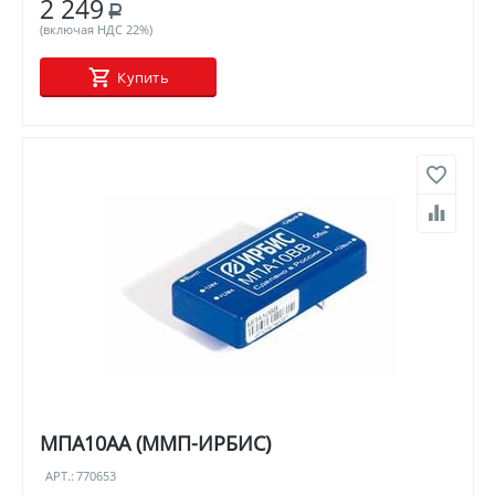
2 249
Р
(включая НДС 22%)
Купить
МПА10АА (ММП-ИРБИС)
АРТ.:
770653