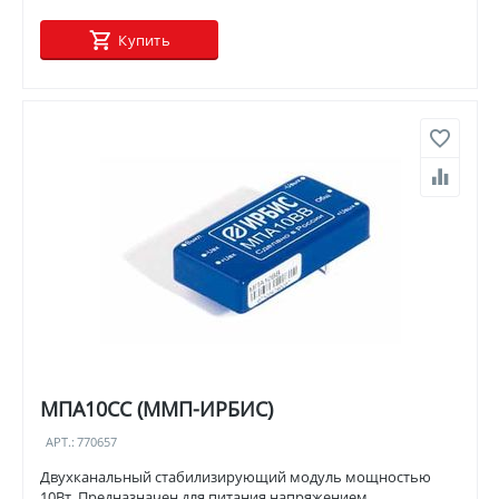
Купить
МПА10СС (ММП-ИРБИС)
АРТ.:
770657
Двухканальный стабилизирующий модуль мощностью
10Вт. Предназначен для питания напряжением