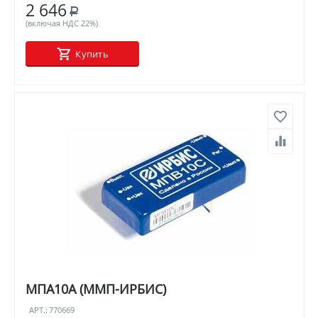
2 646
Р
(включая НДС 22%)
Купить
МПА10А (ММП-ИРБИС)
АРТ.:
770669