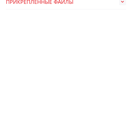
ПРИКРЕПЛЕННЫЕ ФАЙЛЫ
НЕДАВНО ПРОСМОТРЕННЫЕ
АРТ.:
770686
МПЕ10-3.3 (ММП-ИРБИС)