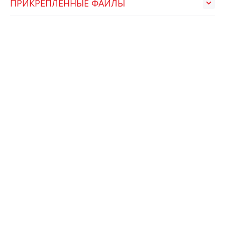
ПРИКРЕПЛЕННЫЕ ФАЙЛЫ
НЕДАВНО ПРОСМОТРЕННЫЕ
АРТ.:
770664
МПЕ10ББ (ММП-ИРБИС)