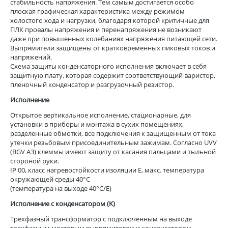
стабильность напряжения. Тем самым достигается особо
плоская графическая характеристика между режимом
холостого хода и нагрузки, благодаря которой критичные для
ПЛК провалы напряжения и перенапряжения не возникают
даже при повышенных колебаниях напряжения питающей сети.
Выпрямители защищены от кратковременных пиковых токов и
напряжений.
Схема защиты конденсаторного исполнения включает в себя
защитную плату, которая содержит соответствующий варистор,
пленочный конденсатор и разгрузочный резистор.
Исполнение
Открытое вертикальное исполнение, стационарные, для
установки в приборы и монтажа в сухих помещениях,
разделенные обмотки, все подключения к защищенным от тока
утечки резьбовым присоединительным зажимам. Согласно UVV
(BGV A3) клеммы имеют защиту от касания пальцами и тыльной
стороной руки.
IP 00, класс нагревостойкости изоляции Е, макс. температура
окружающей среды 40°C
(температура на выходе 40°C/Е)
Исполнение с конденсатором (K)
Трехфазный трансформатор с подключенным на выходе
трехфазным мостовым выпрямителем и конденсатором