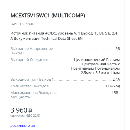
MCEXT5V15WC1 (MULTICOMP)
АРТ.:
E1827416
Источник питания AC/DC, уровень V, 1 Выход, 15 Вт, 5 В, 2.4
А Документация Technical Data Sheet EN
Выходное Напряжение -
5В
Выход 1
Выходной Соединитель
Цилиндрический Разъем
Центральная Часть с
Позитивным Потенциалом
2.5мм x 5.5мм x 11мм
Выходной Ток - Выход 1
2.4А
Количество Выходов
1 Выход
Максимальная Выходная
15Вт
Мощность
3 960
Р
(включая НДС 22%)
ДОСТУПНО:
2 ШТ.