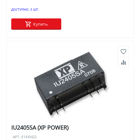
ДОСТУПНО:
3 ШТ.
Купить
IU2405SA (XP POWER)
АРТ.:
E1435422