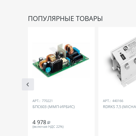
ПОПУЛЯРНЫЕ ТОВАРЫ
АРТ.:
770221
АРТ.:
440166
БПС60З (ММП-ИРБИС)
RDRKS 7,5 (MICHA
4 978
Р
(включая НДС 22%)