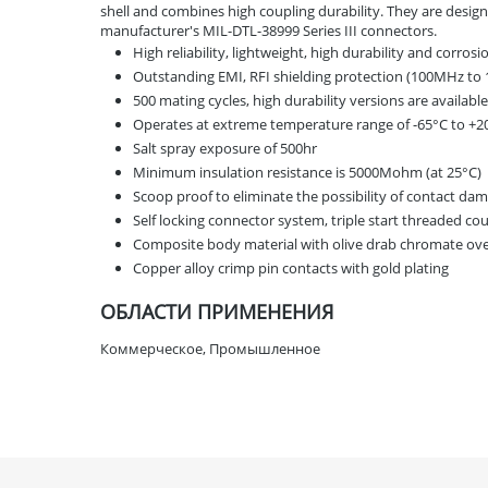
shell and combines high coupling durability. They are desig
manufacturer's MIL-DTL-38999 Series III connectors.
High reliability, lightweight, high durability and corrosi
Outstanding EMI, RFI shielding protection (100MHz to
500 mating cycles, high durability versions are availabl
Operates at extreme temperature range of -65°C to +20
Salt spray exposure of 500hr
Minimum insulation resistance is 5000Mohm (at 25°C)
Scoop proof to eliminate the possibility of contact da
Self locking connector system, triple start threaded co
Composite body material with olive drab chromate ov
Copper alloy crimp pin contacts with gold plating
ОБЛАСТИ ПРИМЕНЕНИЯ
Коммерческое, Промышленное