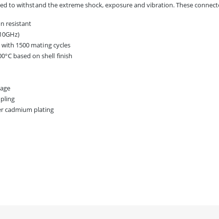
ned to withstand the extreme shock, exposure and vibration. These connecto
on resistant
 10GHz)
e with 1500 mating cycles
0°C based on shell finish
mage
upling
er cadmium plating