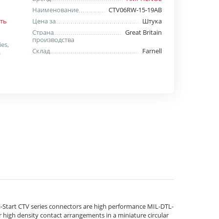
Наименование
CTV06RW-15-19AB
Цена за
Штука
ть
Страна
Great Britain
производства
ies,
Склад
Farnell
)
ri-Start CTV series connectors are high performance MIL-DTL-
r high density contact arrangements in a miniature circular