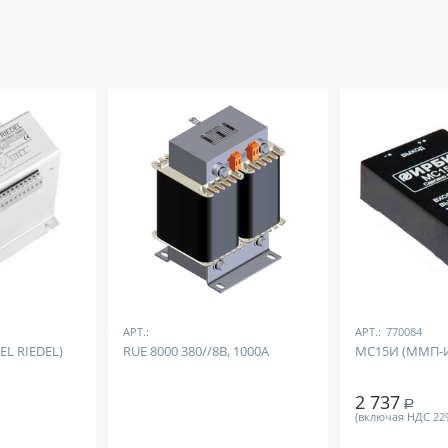
АРТ.:
АРТ.:
770084
EL RIEDEL)
RUE 8000 380//8B, 1000A
МС15И (ММП-
2 737
Р
(включая НДС 22