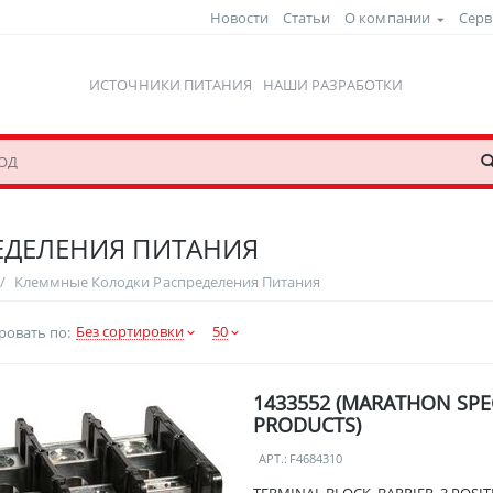
Новости
Статьи
О компании
Серв
ИСТОЧНИКИ ПИТАНИЯ
НАШИ РАЗРАБОТКИ
ЕДЕЛЕНИЯ ПИТАНИЯ
/
Клеммные Колодки Распределения Питания
Без сортировки
50
ровать по:
1433552 (MARATHON SPE
PRODUCTS)
АРТ.:
F4684310