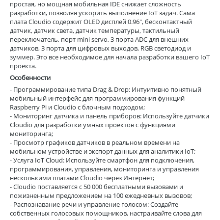
простая, но мощная мобильная IDE снижает сложность
разработки, позволяя ускорить выполнение IoT задач. Сама
плата Cloudio содержит OLED дисплей 0.96", бесконтактный
датчик, датчик света, датчик температуры, тактильный
переключатель, порт mini servo, 3 порта ADC для внешних
датчиков, 3 порта для цифровых выходов, RGB светодиод и
зуммер. Это все необходимое для начала разработки вашего IoT
проекта.
Особенности
- Программирование типа Drag & Drop: Интуитивно понятный
мобильный интерфейс для программирования функций
Raspberry Pi и Cloudio с блочным подходом;
- Мониторинг датчика и панель приборов: Используйте датчики
Cloudio для разработки умных проектов с функциями
мониторинга;
- Просмотр графиков датчиков в реальном времени на
мобильном устройстве и экспорт данных для аналитики IoT;
- Услуга IoT Cloud: Используйте смартфон для подключения,
программирования, управления, мониторинга и управления
несколькими платами Cloudio через Интернет;
- Cloudio поставляется с 50 000 бесплатными вызовами и
пожизненным предложением на 100 ежедневных вызовов;
- Распознавание речи и управление голосом: Создайте
собственных голосовых помощников, настраивайте слова для