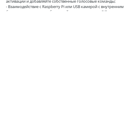
активации и добавляйте собственные голосовые команды;
- Взаимодействие с Raspberry Pi или USB камерой с внутренним
блоком для захвата изображений, видео, создания GIF
изображений и видео с временной съемкой;
- Добавление пользовательских уведомлений по электронной
почте, изображений и видео в ваши проекты;
- Голосовые выходы: Возможность проектов разговаривать с
вами при помощи блока речи в приложении;
- Создание речевых уведомлений в реальном времени,
пользовательских сообщений или воспроизведение
записанного звука с платы;
- IFTTT: Создавайте простые мини программы, которые
используют функции Cloudio в качестве триггеров;
- Совместимость со всеми моделями Raspberry Pi (для 1/2/0
необходим Wi-Fi адаптер);
- Для приложения GraspIO Studio необходима ОС iOS 10.3+ или
Android 4.4 (KitKat)+.
ПРИКРЕПЛЕННЫЕ ФАЙЛЫ