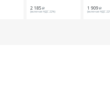
2 185
1 909
Р
Р
(включая НДС 22%)
(включая НДС 22