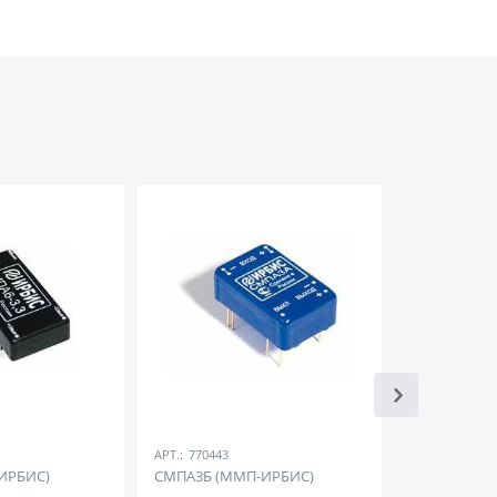
АРТ.:
770443
АРТ.:
E121499
ИРБИС)
СМПА3Б (ММП-ИРБИС)
95584035 (