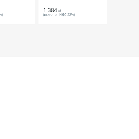
1 384
1 020
Р
Р
%)
(включая НДС 22%)
(включая НДС