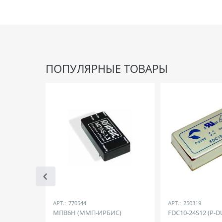
ПОПУЛЯРНЫЕ ТОВАРЫ
АРТ.:
770544
АРТ.:
250319
МПВ6Н (ММП-ИРБИС)
FDC10-24S12 (P-D