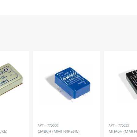
АРТ.:
770600
АРТ.:
770535
UKE)
СМВ6Н (ММП-ИРБИС)
МПА6Н (ММП-