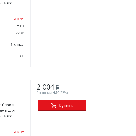
о тока
БПС15
15 Вт
220В
1 канал
9 В
2 004
Р
(включая НДС 22%)
е блоки
Купить
ены для
о тока
БПС15