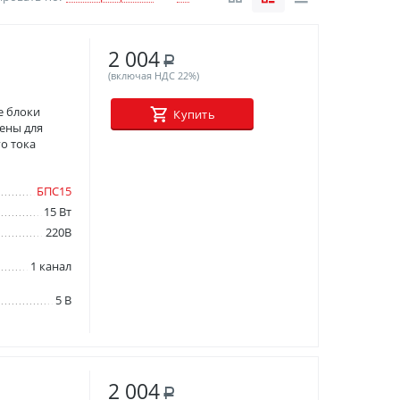
2 004
Р
(включая НДС 22%)
е блоки
Купить
ены для
о тока
БПС15
15 Вт
220В
1 канал
5 В
2 004
Р