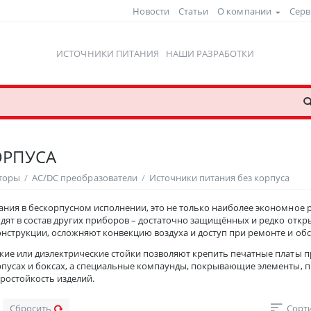
Новости
Статьи
О компании
Серв
ИСТОЧНИКИ ПИТАНИЯ
НАШИ РАЗРАБОТКИ
ОРПУСА
рторы
/
AC/DC преобразователи
/
Источники питания без корпуса
ния в бескорпусном исполнении, это не только наиболее экономное р
дят в состав других приборов – достаточно защищённых и редко откр
онструкции, осложняют конвекцию воздуха и доступ при ремонте и об
кие или диэлектрические стойки позволяют крепить печатные платы 
рпусах и боксах, а специальные компаунды, покрывающие элементы, 
бростойкость изделий.
Сбросить
Сорти