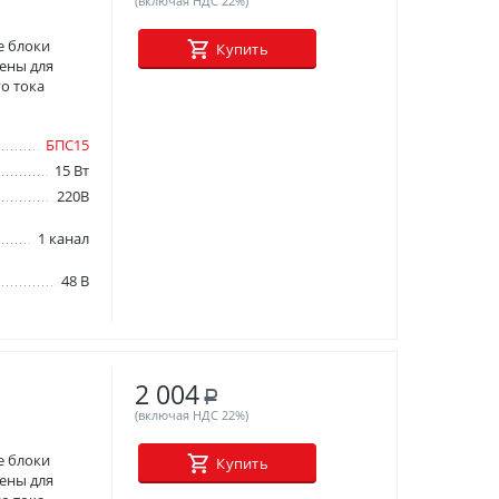
(включая НДС 22%)
е блоки
Купить
ены для
о тока
БПС15
15 Вт
220В
1 канал
48 В
2 004
Р
(включая НДС 22%)
е блоки
Купить
ены для