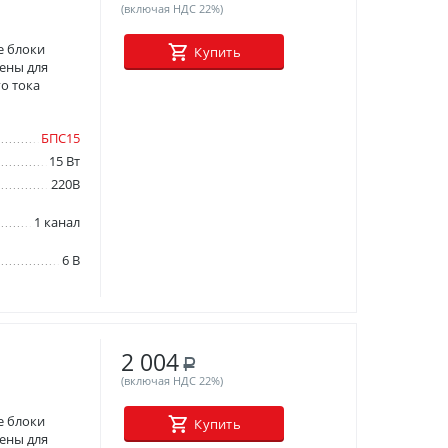
(включая НДС 22%)
е блоки
Купить
ены для
о тока
БПС15
15 Вт
220В
1 канал
6 В
2 004
Р
(включая НДС 22%)
е блоки
Купить
ены для