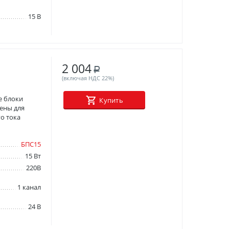
15 В
2 004
Р
(включая НДС 22%)
е блоки
Купить
ены для
о тока
БПС15
15 Вт
220В
1 канал
24 В