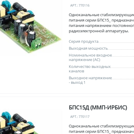
АРТ.:
770116
Одноканальные стабилизирующи
питания серии БПС15_ предназнач
питания напряжением постоянног
радиоэлектронной аппаратуры.
Серия продукта
Выходная мощность
Номинальное входное
напряжение (AC)
Количество выходных
каналов
Выходное напряжение
- выход 1
БПС15Д (ММП-ИРБИС)
АРТ.:
770117
Одноканальные стабилизирующи
питания серии БПС15_ предназнач