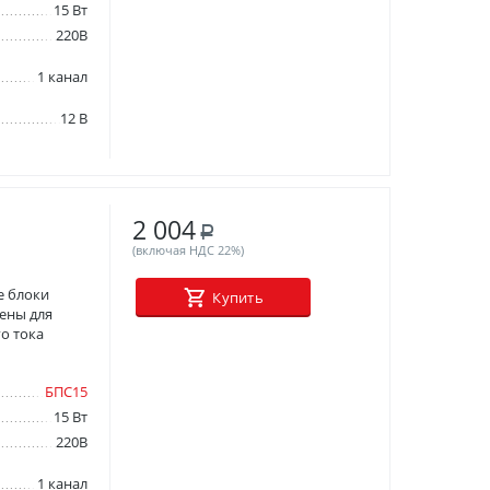
15 Вт
220В
1 канал
12 В
2 004
Р
(включая НДС 22%)
е блоки
Купить
ены для
о тока
БПС15
15 Вт
220В
1 канал