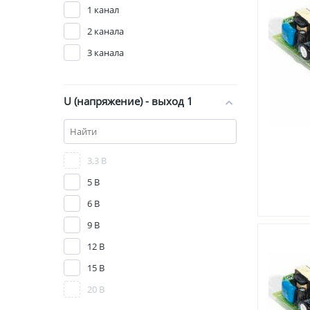
1 канал
2 канала
3 канала
U (напряжение) - выход 1
3,3 В
5 В
6 В
9 В
12 В
15 В
20 В