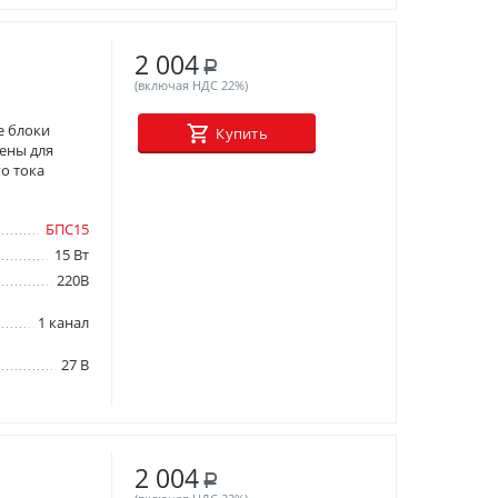
2 004
Р
(включая НДС 22%)
е блоки
Купить
ены для
о тока
БПС15
15 Вт
220В
1 канал
27 В
2 004
Р