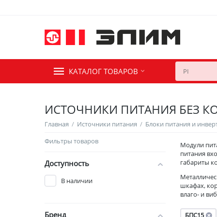
КАТАЛОГ ТОВАРОВ
ИСТОЧНИКИ ПИТАНИЯ БЕЗ К
Главная
/
Источники питания
/
Блоки питания и инве
Фильтры товаров
Модули пита
питания вхо
габариты к
Доступность
Металличес
В наличии
шкафах, ко
влаго- и ви
Бренд
БПС15