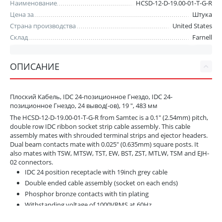
Наименование
HCSD-12-D-19.00-01-T-G-R
Цена за
Штука
Страна производства
United States
Склад
Farnell
ОПИСАНИЕ
Плоский Кабель, IDC 24-позиционное Гнездо, IDC 24-
позиционное Гнездо, 24 вывод(-ов), 19 ", 483 мм
The HCSD-12-D-19.00-01-T-G-R from Samtec is a 0.1" (2.54mm) pitch,
double row IDC ribbon socket strip cable assembly. This cable
assembly mates with shrouded terminal strips and ejector headers.
Dual beam contacts mate with 0.025" (0.635mm) square posts. It
also mates with TSW, MTSW, TST, EW, BST, ZST, MTLW, TSM and EJH-
02 connectors.
IDC 24 position receptacle with 19inch grey cable
Double ended cable assembly (socket on each ends)
Phosphor bronze contacts with tin plating
Withstanding voltage of 1000VRMS at 60Hz
Temperature range from -40°C to 105°C