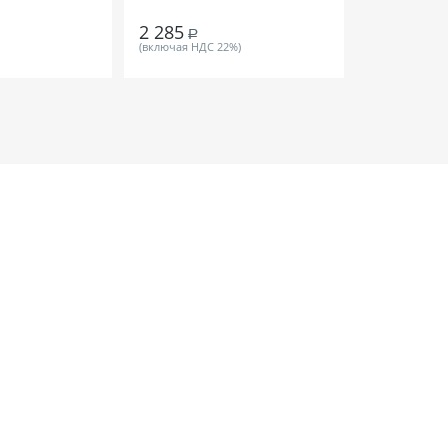
2 285
1 384
Р
Р
(включая НДС 22%)
(включая НДС