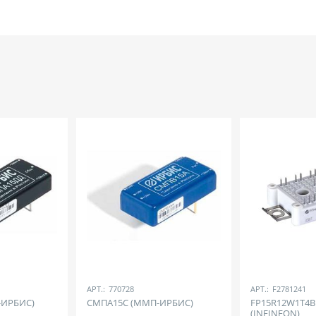
АРТ.:
770728
АРТ.:
F2781241
-ИРБИС)
СМПА15С (ММП-ИРБИС)
FP15R12W1T4
(INFINEON)