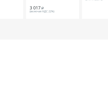
3 017
Р
(включая НДС 22%)