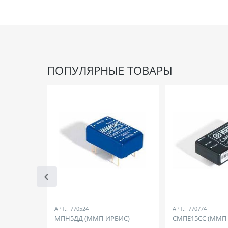
ПОПУЛЯРНЫЕ ТОВАРЫ
АРТ.:
770524
АРТ.:
770774
МПН5ДД (ММП-ИРБИС)
СМПЕ15СС (ММП