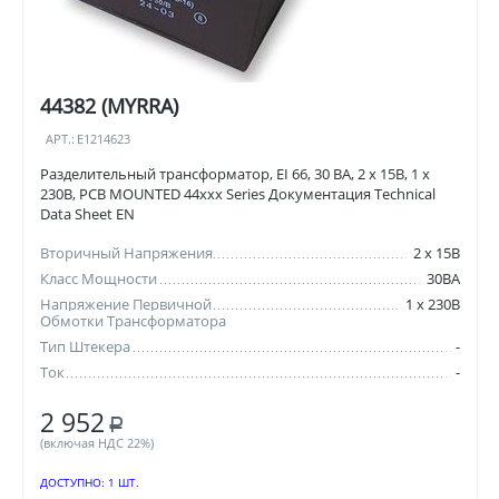
44382 (MYRRA)
АРТ.:
E1214623
Разделительный трансформатор, EI 66, 30 ВА, 2 x 15В, 1 x
230В, PCB MOUNTED 44xxx Series Документация Technical
Data Sheet EN
Вторичный Напряжения
2 x 15В
Класс Мощности
30ВА
Напряжение Первичной
1 x 230В
Обмотки Трансформатора
Тип Штекера
-
Ток
-
2 952
Р
(включая НДС 22%)
ДОСТУПНО:
1 ШТ.