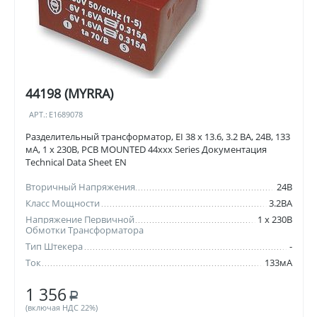
44198 (MYRRA)
АРТ.:
E1689078
Разделительный трансформатор, EI 38 x 13.6, 3.2 ВА, 24В, 133
мА, 1 x 230В, PCB MOUNTED 44xxx Series Документация
Technical Data Sheet EN
Вторичный Напряжения
24В
Класс Мощности
3.2ВА
Напряжение Первичной
1 x 230В
Обмотки Трансформатора
Тип Штекера
-
Ток
133мА
1 356
Р
(включая НДС 22%)