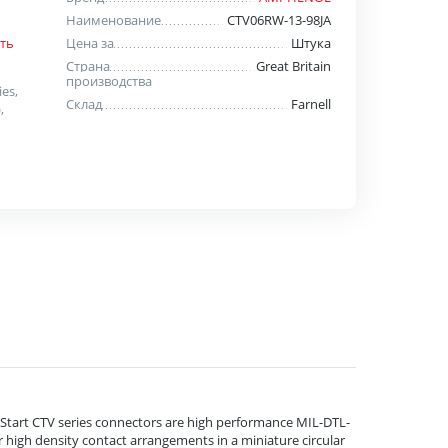
Наименование
CTV06RW-13-98JA
Цена за
Штука
ть
Страна
Great Britain
производства
ies,
Склад
Farnell
,
i-Start CTV series connectors are high performance MIL-DTL-
r high density contact arrangements in a miniature circular