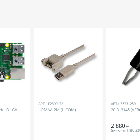
АРТ.:
F2300472
АРТ.:
E8731250
del B 1Gb
UPMAA-2M (L-COM)
20-313145 (VER
2 880
Р
(включая НДС 22