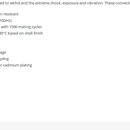
ned to withstand the extreme shock, exposure and vibration. These connecto
on resistant
 10GHz)
e with 1500 mating cycles
0°C based on shell finish
mage
upling
er cadmium plating