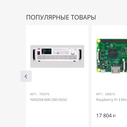
ПОПУЛЯРНЫЕ ТОВАРЫ
АРТ.:
750576
АРТ.:
240015
N69204-600-280 (NGI)
Raspberry Pi 3 Mo
17 804
Р