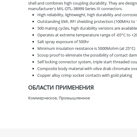
shell and combines high coupling durability. They are desig
manufacturer's MIL-DTL-38999 Series III connectors.
High reliability, lightweight, high durability and corrosi
Outstanding EMI, RFI shielding protection (100MHz to
500 mating cycles, high durability versions are availabl
Operates at extreme temperature range of -65°C to +20
Salt spray exposure of 500hr
Minimum insulation resistance is 5000Mohm (at 25°C)
Scoop proof to eliminate the possibility of contact da
Self locking connector system, triple start threaded co
Composite body material with olive drab chromate ov
Copper alloy crimp socket contacts with gold plating
ОБЛАСТИ ПРИМЕНЕНИЯ
Коммерческое, Промышленное