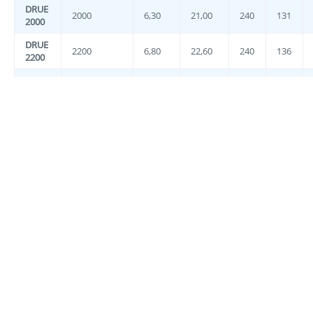
DRUE
2000
6,30
21,00
240
131
2000
DRUE
2200
6,80
22,60
240
136
2200
DRUE
2400
8,00
25,00
240
141
2400
DRUE
2700
8,90
26,80
240
145
2700
DRUE
3000
8,40
29,20
265
152
3000
DRUE
3400
11,30
31,20
300
140
3400
DRUE
4400
12,20
36,60
300
153
4400
DRUE
5000
12,60
41,10
300
165
5000
DRUE
6000
15,60
49,60
300
180
6000