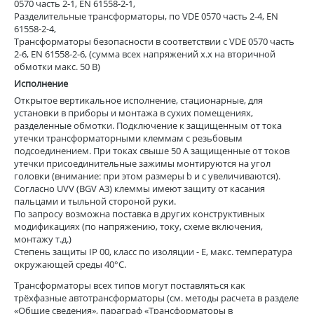
0570 часть 2-1, EN 61558-2-1,
Разделительные трансформаторы, по VDE 0570 часть 2-4, EN
61558-2-4,
Трансформаторы безопасности в соответствии с VDE 0570 часть
2-6, EN 61558-2-6, (сумма всех напряжений х.х на вторичной
обмотки макс. 50 В)
Исполнение
Открытое вертикальное исполнение, стационарные, для
установки в приборы и монтажа в сухих помещениях,
разделенные обмотки. Подключение к защищенным от тока
утечки трансформаторными клеммам с резьбовым
подсоединением. При токах свыше 50 А защищенные от токов
утечки присоединительные зажимы монтируются на угол
головки (внимание: при этом размеры b и c увеличиваются).
Согласно UVV (BGV A3) клеммы имеют защиту от касания
пальцами и тыльной стороной руки.
По запросу возможна поставка в других конструктивных
модификациях (по напряжению, току, схеме включения,
монтажу т.д.)
Степень защиты IP 00, класс по изоляции - E, макс. температура
окружающей среды 40°C.
Трансформаторы всех типов могут поставляться как
трёхфазные автотрансформаторы (см. методы расчета в разделе
«Общие сведения», параграф «Трансформаторы в