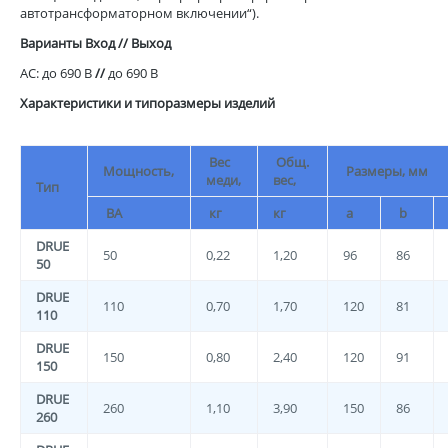
автотрансформаторном включении“).
Варианты Вход // Выход
AC: до 690 В
//
до 690 В
Характеристики и типоразмеры изделий
Вес
Общ.
Мощность,
Размеры, мм
меди,
вес,
Тип
ВА
кг
кг
a
b
DRUE
50
0,22
1,20
96
86
50
DRUE
110
0,70
1,70
120
81
110
DRUE
150
0,80
2,40
120
91
150
DRUE
260
1,10
3,90
150
86
260