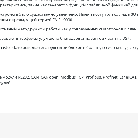
арактеристики, такие как генератор функций с табличной функцией д
тройств было существенно увеличено. Имея высоту только лишь 3U д
ении с предыдущей серией EA-EL 9000.
туитивный метод ручной работы как у современных смартфонов и пла
фровые интерфейсы улучшено благодаря аппаратной части на DSP.
aster-slave используется для связи блоков в большую систему, где а
ули RS232, CAN, CANopen, Modbus TCP, Profibus, Profinet, EtherCAT, 
дулей.