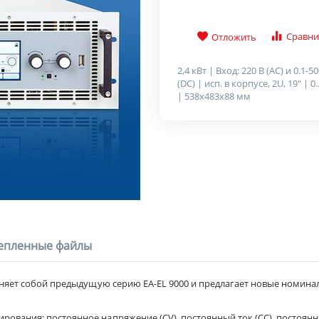
Сравни
Отложить
2,4 кВт | Вход: 220 В (AC) и 0.1-5
(DC) | исп. в корпусе, 2U, 19" | 0.
| 538x483x88 мм
епленные файлы
меняет собой предыдущую серию EA-EL 9000 и предлагает новые номин
ования: постоянное напряжение (CV), постоянный ток (СС), постоянна