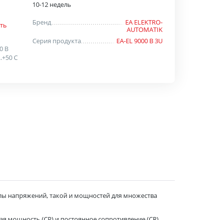
10-12 недель
Бренд
EA ELEKTRO-
ть
AUTOMATIK
Серия продукта
EA-EL 9000 B 3U
00 В
..+50 C
алы напряжений, такой и мощностей для множества
я мощность (СР) и постоянное сопротивление (CR).