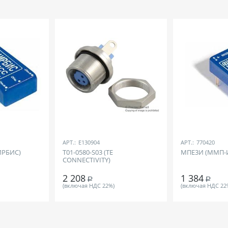
АРТ.:
E130904
АРТ.:
770420
ИРБИС)
T01-0580-S03 (TE
МПЕ3И (ММП-
CONNECTIVITY)
2 208
1 384
Р
Р
(включая НДС 22%)
(включая НДС 22