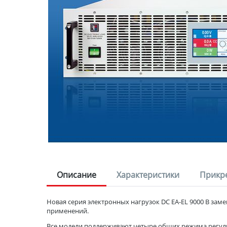
Описание
Характеристики
Прикр
Новая серия электронных нагрузок DC EA-EL 9000 B за
применений.
Все модели поддерживают четыре общих режима регулир