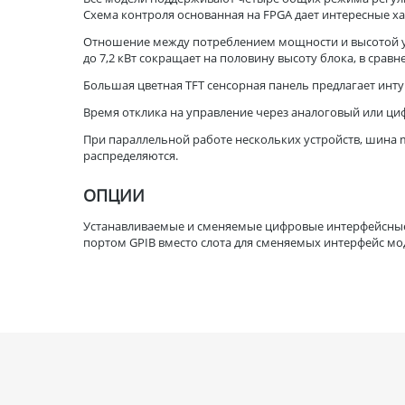
Схема контроля основанная на FPGA дает интересные х
Отношение между потреблением мощности и высотой ус
до 7,2 кВт сокращает на половину высоту блока, в сравн
Большая цветная TFT сенсорная панель предлагает ин
Время отклика на управление через аналоговый или ци
При параллельной работе нескольких устройств, шина m
распределяются.
ОПЦИИ
Устанавливаемые и сменяемые цифровые интерфейсные мод
портом GPIB вместо слота для сменяемых интерфейс мо