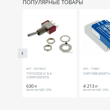
ПОПУЛЯРНЫЕ ТОВАРЫ
АРТ.:
E9574816
АРТ.:
770801
7101SYZQE (C & K
СМР15ВВ (ММП-
COMPONENTS)
630
4 213
Р
Р
(включая НДС 22%)
(включая НДС 22%)