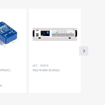
АРТ.:
750574
АРТ.:
E936649
ИРБИС)
N6218-600-30 (NGI)
31-35-25GF
168
Р
%)
(включая НДС