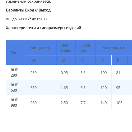
изменений сохраняется.
Варианты Вход // Выход
AC: до 690 В
//
до 690 В
Характеристики и типоразмеры изделий
Вес
Общ.
Мощность,
Размеры, мм
меди,
вес,
Тип
ВА
кг
кг
a
b
RUE
280
0,95
3,6
100
81
280
RUE
630
1,65
6,3
120
95
630
RUE
980
2,50
7,7
140
103
980
RUE
1200
4,40
13,6
160
105
1200
RUE