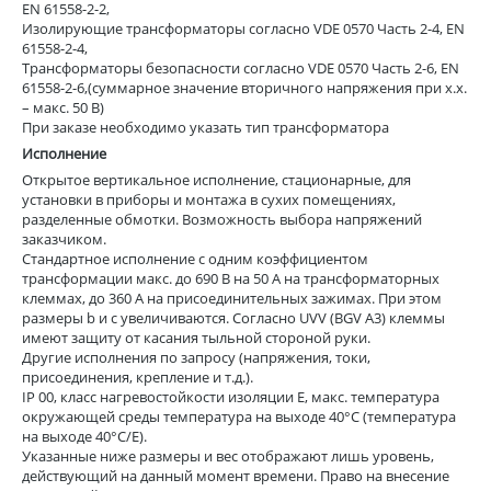
EN 61558-2-2,
Изолирующие трансформаторы согласно VDE 0570 Часть 2-4, EN
61558-2-4,
Трансформаторы безопасности согласно VDE 0570 Часть 2-6, EN
61558-2-6,(суммарное значение вторичного напряжения при х.х.
– макс. 50 В)
При заказе необходимо указать тип трансформатора
Исполнение
Открытое вертикальное исполнение, стационарные, для
установки в приборы и монтажа в сухих помещениях,
разделенные обмотки. Возможность выбора напряжений
заказчиком.
Стандартное исполнение с одним коэффициентом
трансформации макс. до 690 В на 50 А на трансформаторных
клеммах, до 360 А на присоединительных зажимах. При этом
размеры b и c увеличиваются. Согласно UVV (BGV A3) клеммы
имеют защиту от касания тыльной стороной руки.
Другие исполнения по запросу (напряжения, токи,
присоединения, крепление и т.д.).
IP 00, класс нагревостойкости изоляции Е, макс. температура
окружающей среды температура на выходе 40°C (температура
на выходе 40°C/Е).
Указанные ниже размеры и вес отображают лишь уровень,
действующий на данный момент времени. Право на внесение