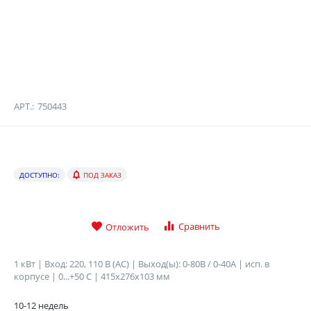
АРТ.:
750443
ДОСТУПНО:
ПОД ЗАКАЗ
Сравнить
Отложить
1 кВт | Вход: 220, 110 В (AC) | Выход(ы): 0-80B / 0-40A | исп. в
корпусе | 0...+50 C | 415x276x103 мм
10-12 недель