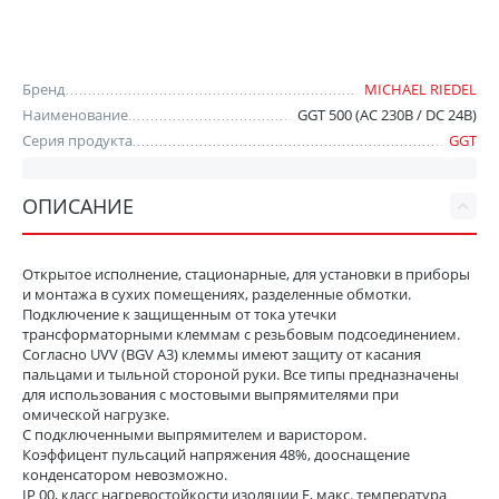
Бренд
MICHAEL RIEDEL
Наименование
GGT 500 (AC 230В / DC 24В)
Серия продукта
GGT
ОПИСАНИЕ
Открытое исполнение, стационарные, для установки в приборы
и монтажа в сухих помещениях, разделенные обмотки.
Подключение к защищенным от тока утечки
трансформаторными клеммам с резьбовым подсоединением.
Согласно UVV (BGV A3) клеммы имеют защиту от касания
пальцами и тыльной стороной руки. Все типы предназначены
для использования с мостовыми выпрямителями при
омической нагрузке.
С подключенными выпрямителем и варистором.
Коэффицент пульсаций напряжения 48%, дооснащение
конденсатором невозможно.
IP 00, класс нагревостойкости изоляции Е, макс. температура