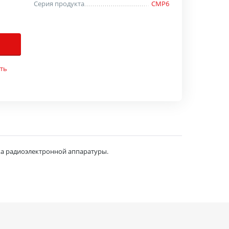
Серия продукта
СМР6
ть
а радиоэлектронной аппаратуры.