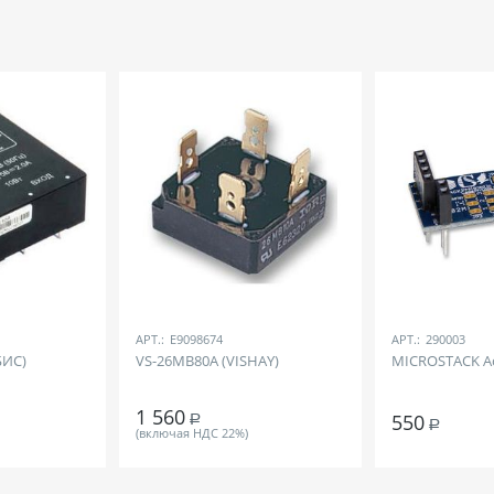
АРТ.:
E9098674
АРТ.:
290003
БИС)
VS-26MB80A (VISHAY)
MICROSTACK Ac
1 560
550
Р
Р
(включая НДС 22%)