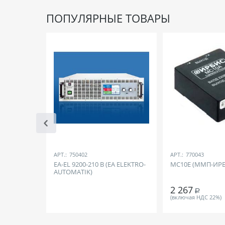
ПОПУЛЯРНЫЕ ТОВАРЫ
АРТ.:
750402
АРТ.:
770043
EA-EL 9200-210 B (EA ELEKTRO-
МС10Е (ММП-ИР
AUTOMATIK)
2 267
Р
(включая НДС 22%)