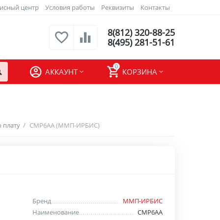
исный центр
Условия работы
Реквизиты
Контакты
8(812) 320-88-25
8(495) 281-51-61
0
АККАУНТ
КОРЗИНА
 плату
/
СМР6АА (ММП-ИРБИС)
Бренд
ММП-ИРБИС
Наименование
СМР6АА