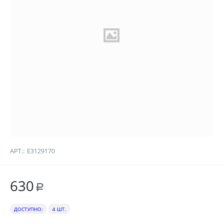
АРТ.:
E3129170
630
Р
ДОСТУПНО:
4 ШТ.