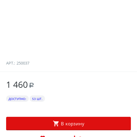
АРТ.:
250037
1 460
Р
ДОСТУПНО:
53 ШТ.
В корзину