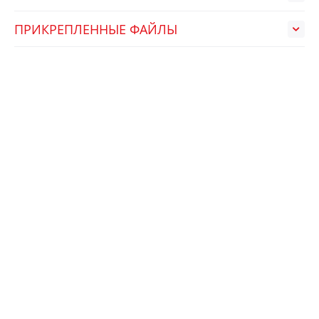
ПРИКРЕПЛЕННЫЕ ФАЙЛЫ
НЕДАВНО ПРОСМОТРЕННЫЕ
АРТ.:
250037
PFKC05-24S05H (P-DUKE)