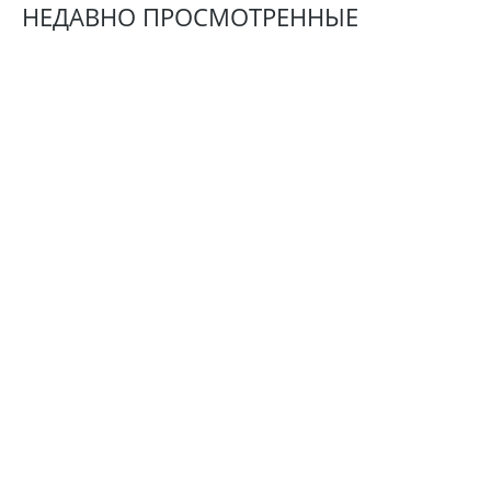
НЕДАВНО ПРОСМОТРЕННЫЕ
АРТ.:
770978
МПЕ60У (ММП-ИРБИС)
7 967
Р
(включая НДС 22%)