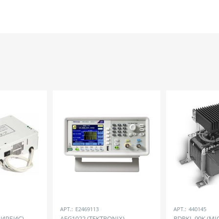
АРТ.:
E2469113
АРТ.:
440145
-ИРБИС)
AFG1022 (TEKTRONIX)
RDRKL 90K (MI