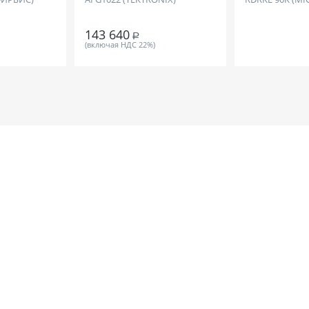
143 640
Р
(включая НДС 22%)