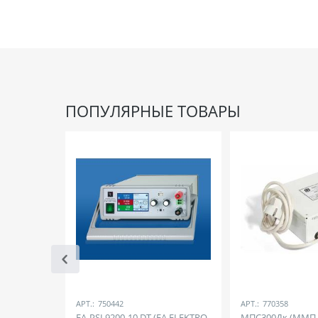
ПОПУЛЯРНЫЕ ТОВАРЫ
АРТ.:
750442
АРТ.:
770358
EA-PSI 9200-10 DT (EA ELEKTRO-
МПС300Дк (ММП