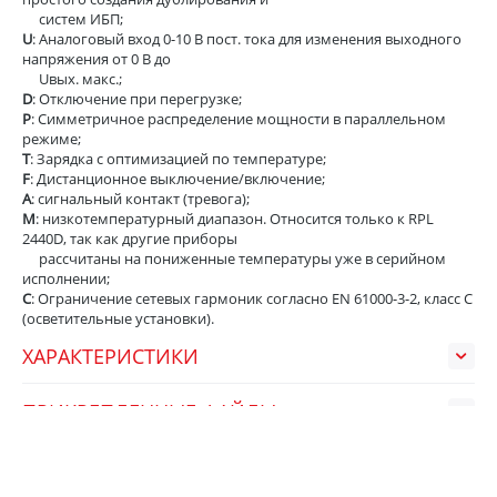
систем ИБП;
U
: Аналоговый вход 0-10 В пост. тока для изменения выходного
напряжения от 0 В до
Uвых. макс.;
D
: Отключение при перегрузке;
P
: Симметричное распределение мощности в параллельном
режиме;
T
: Зарядка с оптимизацией по температуре;
F
: Дистанционное выключение/включение;
A
: сигнальный контакт (тревога);
M
: низкотемпературный диапазон. Относится только к RPL
2440D, так как другие приборы
рассчитаны на пониженные температуры уже в серийном
исполнении;
C
: Ограничение сетевых гармоник согласно EN 61000-3-2, класс C
(осветительные установки).
ХАРАКТЕРИСТИКИ
ПРИКРЕПЛЕННЫЕ ФАЙЛЫ