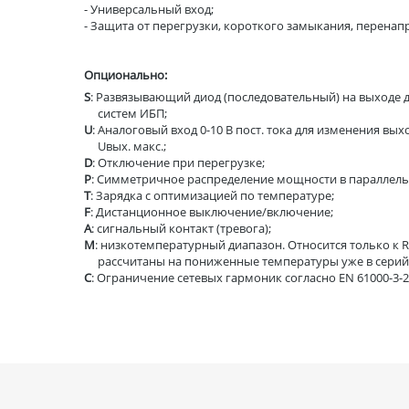
- Универсальный вход;
- Защита от перегрузки, короткого замыкания, перенап
Опционально:
S
: Развязывающий диод (последовательный) на выходе 
систем ИБП;
U
: Аналоговый вход 0-10 В пост. тока для изменения вы
Uвых. макс.;
D
: Отключение при перегрузке;
P
: Симметричное распределение мощности в параллел
T
: Зарядка с оптимизацией по температуре;
F
: Дистанционное выключение/включение;
A
: сигнальный контакт (тревога);
M
: низкотемпературный диапазон. Относится только к R
рассчитаны на пониженные температуры уже в серий
C
: Ограничение сетевых гармоник согласно EN 61000-3-2,