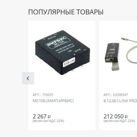
ПОПУЛЯРНЫЕ ТОВАРЫ
АРТ.:
770037
АРТ.:
E2098547
МС10Б (ММП-ИРБИС)
8.12.00 J-LINK PR
2 267
212 050
Р
Р
(включая НДС 22%)
(включая НДС 22%)