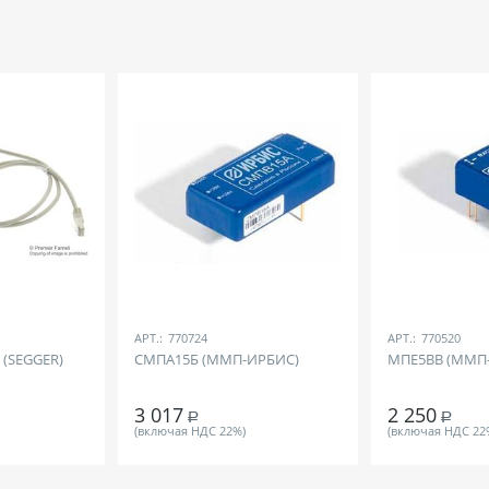
АРТ.:
770724
АРТ.:
770520
O (SEGGER)
СМПА15Б (ММП-ИРБИС)
МПЕ5ВВ (ММП
3 017
2 250
Р
Р
(включая НДС 22%)
(включая НДС 22