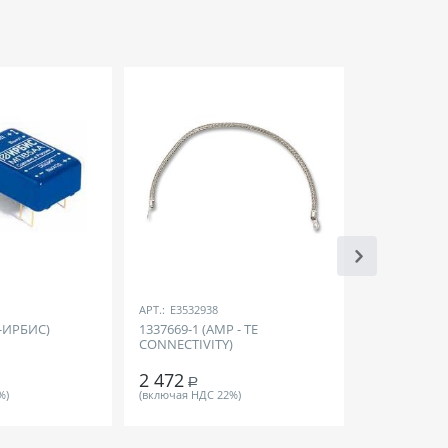
АРТ.:
E3532938
АРТ.:
770575
-ИРБИС)
1337669-1 (AMP - TE
МПЕ6ДД (М
CONNECTIVITY)
2 472
2 025
Р
Р
%)
(включая НДС 22%)
(включая НДС