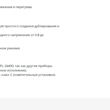
ряжения и перегрева.
для простого создания дублирования и
ходного напряжения от 0 В до
ьном режиме;
PL 2440D, так как другие приборы
ном исполнении;
 класс C (осветительные установки).