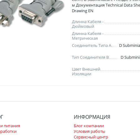
м Документация Technical Data Sh
Drawing EN
Длинна Кабеля -
Дюймовый
Длинна Кабеля -
Метрическая
Соединитель Типа A
D Subminia
Тип Соединителя B
D Submini
Цвет Внешней
Изоляции
ОГ
ИНФОРМАЦИЯ
и питания
Блог компании
зработки
Условия работы
Сервисный центр