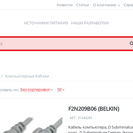
Новости
Статьи
О компании
Серв
ИСТОЧНИКИ ПИТАНИЯ
НАШИ РАЗРАБОТКИ
/
Компьютерные Кабели
Без сортировки
50
ровать по:
F2N209B06 (BELKIN)
АРТ.:
E1242281
Кабель компьютера, D Subminiatur
конт., D Subminiature Гнездо, 9-конт.