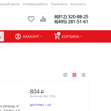
исный центр
Условия работы
Реквизиты
Контакты
8(812) 320-88-25
8(495) 281-51-61
0
АККАУНТ
КОРЗИНА
804
Р
(включая НДС 22%)
ДОСТУПНО:
1 ШТ.
e Штекер, 9-
, 5.9 фут, 1.8