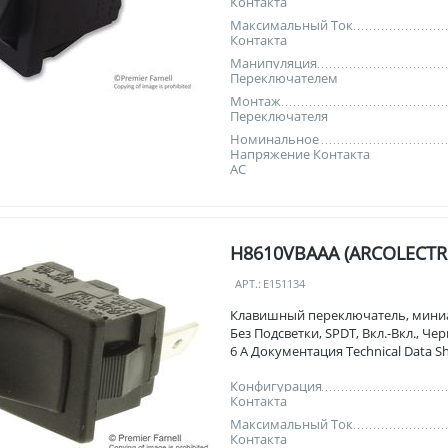
Контакта
Максимальный Ток
Контакта
Манипуляция
Переключателем
Монтаж
Переключателя
Номинальное
Напряжение Контакта
AC
H8610VBAAA (ARCOLECTR
АРТ.:
E151134
Клавишный переключатель, мини
Без Подсветки, SPDT, Вкл.-Вкл., Че
6 А Документация Technical Data S
Конфигурация
Контакта
Максимальный Ток
Контакта