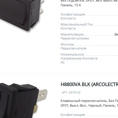
Без Подсветки, DPDT, Вкл.-Выкл.-Вк
Панель, 15 А
Конфигурация
Контакта
Максимальный Ток
Контакта
Манипуляция
Вк
Переключателем
Монтаж
Переключателя
Номинальное
Напряжение Контакта
AC
H8800VA BLK (ARCOLECTR
АРТ.:
E678120
Клавишный переключатель, Без П
SPST, Выкл.-Вкл., Черный, Панель, 
Конфигурация