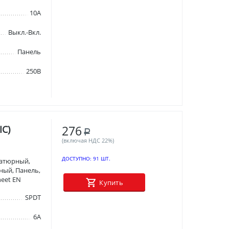
10А
Выкл.-Вкл.
Панель
250В
276
IC)
Р
(включая НДС 22%)
ДОСТУПНО:
91 ШТ.
атюрный,
рный, Панель,
heet EN
Купить
SPDT
6А