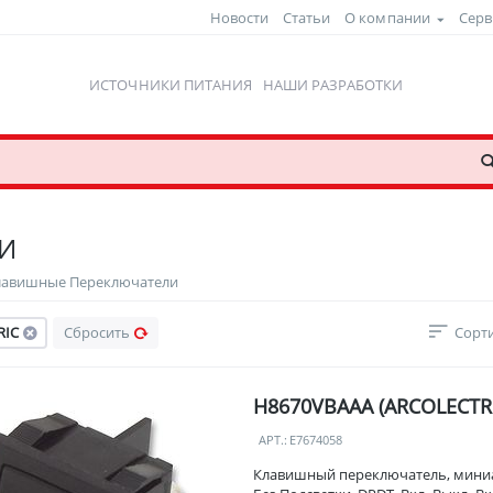
Новости
Статьи
О компании
Серв
ИСТОЧНИКИ ПИТАНИЯ
НАШИ РАЗРАБОТКИ
И
лавишные Переключатели
RIC
Сбросить
Сорти
H8670VBAAA (ARCOLECTR
АРТ.:
E7674058
Клавишный переключатель, мини