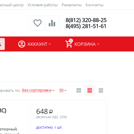
исный центр
Условия работы
Реквизиты
Контакты
8(812) 320-88-25
8(495) 281-51-61
0
АККАУНТ
КОРЗИНА
Без сортировки
50
ровать по:
648
IC)
Р
(включая НДС 22%)
ДОСТУПНО:
1 ШТ.
атюрный,