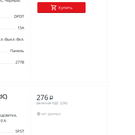
л., Черный,
Купить
DPDT
15А
л.-Выкл.-Вкл.
Панель
277В
276
IC)
Р
(включая НДС 22%)
НЕТ ДАННЫХ
одсветки,
10 А
SPST