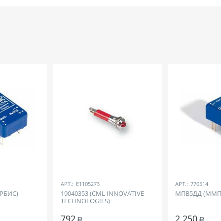
АРТ.:
E1105273
АРТ.:
770514
РБИС)
19040353 (CML INNOVATIVE
МПВ5ДД (ММП
TECHNOLOGIES)
792
2 250
Р
Р