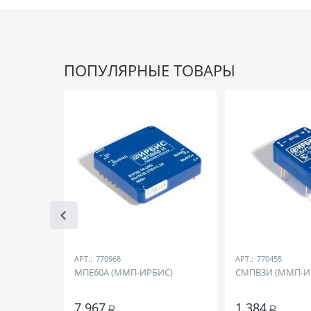
ПОПУЛЯРНЫЕ ТОВАРЫ
АРТ.:
770968
АРТ.:
770455
МПЕ60А (ММП-ИРБИС)
СМПВ3И (ММП-И
7 967
1 384
Р
Р