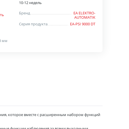
10-12 недель
Бренд
EA ELEKTRO-
ть
AUTOMATIK
Серия продукта
EA-PSI 9000 DT
03 мм
ния, которое вместе с расширенным набором функций
оенные функции наблюдения за всеми выходными