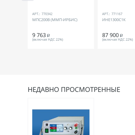
АРТ.:
770342
АРТ.:
771167
МПС200В (ММП-ИРБИС)
ИНЕ1300С1К
9 763
87 900
Р
Р
(включая НДС 22%)
(включая НДС 22%)
НЕДАВНО ПРОСМОТРЕННЫЕ