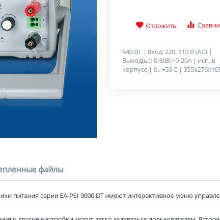
Сравни
Отложить
640 Вт | Вход: 220, 110 В (AC) |
Выход(ы): 0-80B / 0-20A | исп. в
корпусе | 0...+50 C | 355x276x1
епленные файлы
и питания серии EA-PSI 9000 DT имеют интерактивное меню управле
ия и другие настройки могут легко задаваться пользователем. Встр