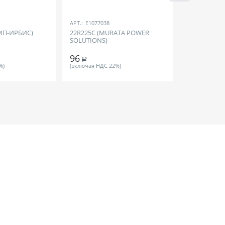
АРТ.:
E1077038
АРТ.:
E120132
МП-ИРБИС)
22R225C (MURATA POWER
74HC138D (
SOLUTIONS)
96
84
Р
Р
%)
(включая НДС 22%)
(включая НДС