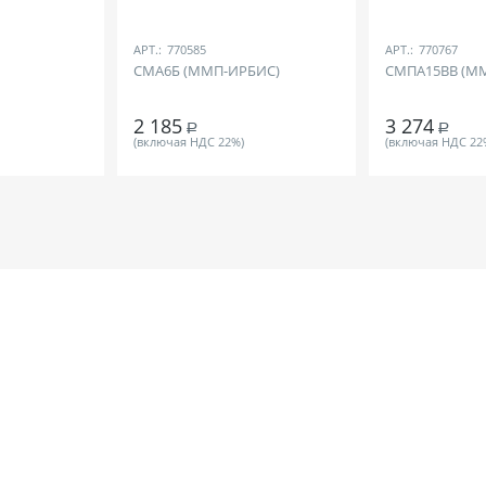
АРТ.:
770585
АРТ.:
770767
СМА6Б (ММП-ИРБИС)
СМПА15ВВ (М
2 185
3 274
Р
Р
(включая НДС 22%)
(включая НДС 22