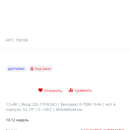
АРТ.:
750109
ДОСТУПНО:
ПОД ЗАКАЗ
Сравнить
Отложить
1,5 кВт | Вход: 220, 110 В (AC) | Выход(ы): 0-750B / 0-6A | исп. в
корпусе, 1U, 19" | 0...+50 C | 463х449х44 мм
10-12 недель