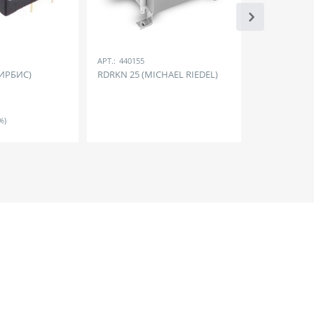
АРТ.:
440155
АРТ.:
770976
ИРБИС)
RDRKN 25 (MICHAEL RIEDEL)
МПЕ60Н (М
7 967
Р
%)
(включая НДС