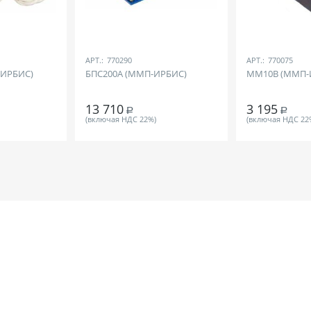
АРТ.:
770290
АРТ.:
770075
-ИРБИС)
БПС200А (ММП-ИРБИС)
ММ10В (ММП-
13 710
3 195
Р
Р
(включая НДС 22%)
(включая НДС 22