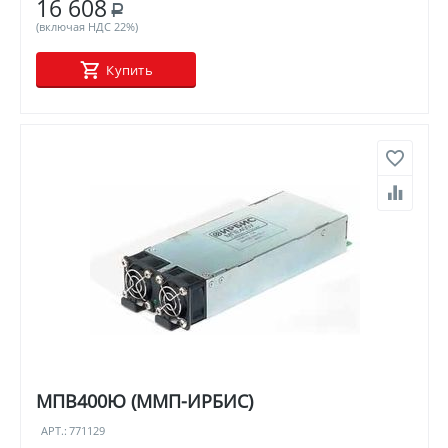
16 608
Р
(включая НДС 22%)
Купить
МПВ400Ю (ММП-ИРБИС)
АРТ.:
771129