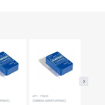
АРТ.:
770633
АРТ.:
ИРБИС)
СМВ6АА (ММП-ИРБИС)
DRUE 4400 3
3х110/127/1