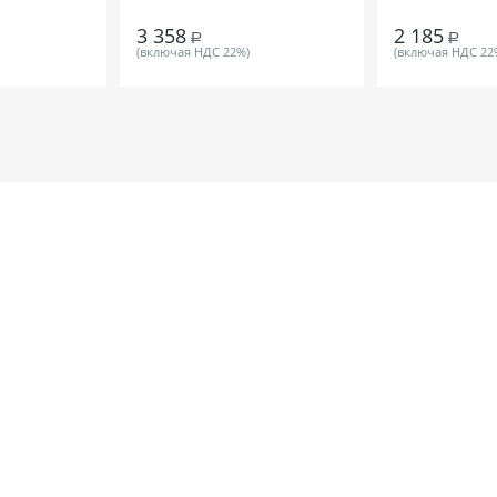
3 358
2 185
Р
Р
(включая НДС 22%)
(включая НДС 22