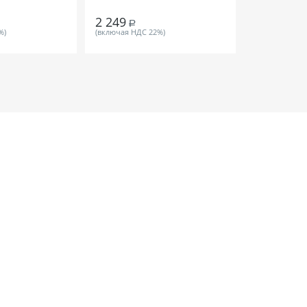
2 249
Р
%)
(включая НДС 22%)