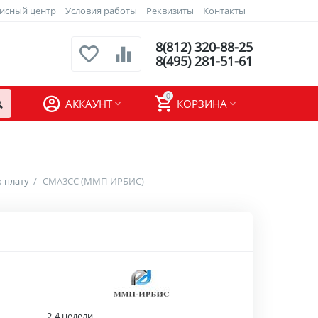
исный центр
Условия работы
Реквизиты
Контакты
8(812) 320-88-25
8(495) 281-51-61
0
АККАУНТ
КОРЗИНА
 плату
/
СМА3СС (ММП-ИРБИС)
2-4 недели