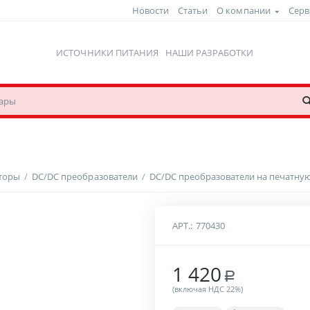
Новости
Статьи
О компании
Серв
ИСТОЧНИКИ ПИТАНИЯ
НАШИ РАЗРАБОТКИ
рторы
/
DC/DC преобразователи
/
DC/DC преобразователи на печатную
АРТ.:
770430
1 420
Р
(включая НДС 22%)