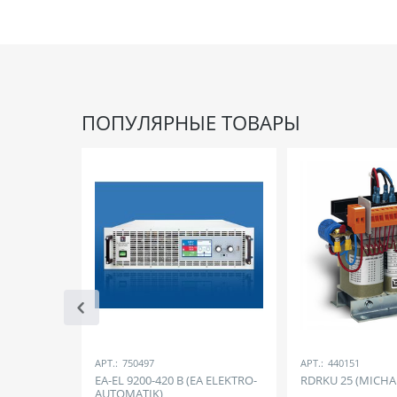
ПОПУЛЯРНЫЕ ТОВАРЫ
АРТ.:
750497
АРТ.:
440151
EA-EL 9200-420 B (EA ELEKTRO-
RDRKU 25 (MICHA
AUTOMATIK)