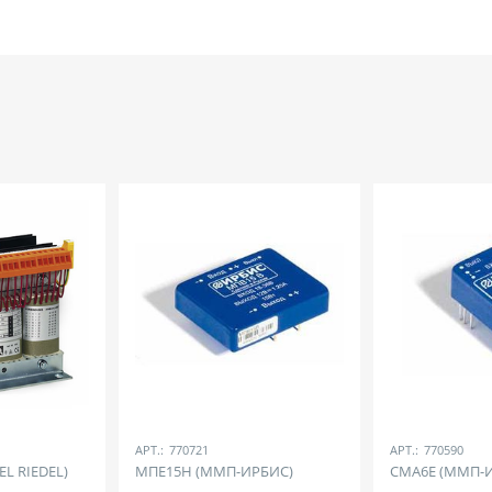
АРТ.:
770721
АРТ.:
770590
EL RIEDEL)
МПЕ15Н (ММП-ИРБИС)
СМА6Е (ММП-