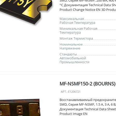
SMD, Серия MF-MSMF, 200 мА, 400 мА
°C Документация Technical Data Sh
Product Change Notice EN 3D Produ
Максимальная
Рабочая Температура
Минимальная Рабочая
Температура
Монтаж Термистора
Номинальное
Напряжение
Стандарты
Автомобильной
Промышленности
MF-NSMF150-2 (BOURNS)
АРТ.:
E1206721
Восстанавливаемый предохраните
SMD, Серия MF-NSMF, 1.5 А, 3 А, 6 В,
Документация Technical Data Sheet
Product Image EN