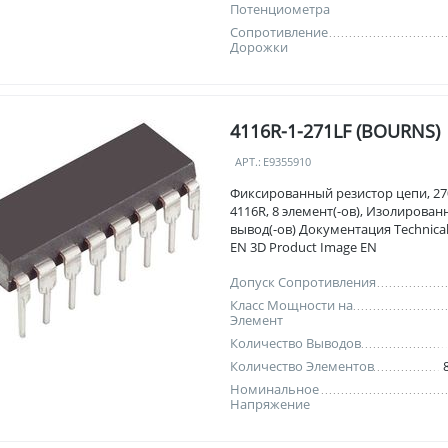
Потенциометра
Сопротивление
Дорожки
4116R-1-271LF (BOURNS)
АРТ.:
E9355910
Фиксированный резистор цепи, 27
4116R, 8 элемент(-ов), Изолированн
вывод(-ов) Документация Technical
EN 3D Product Image EN
Допуск Сопротивления
Класс Мощности на
Элемент
Количество Выводов
Количество Элементов
Номинальное
Напряжение