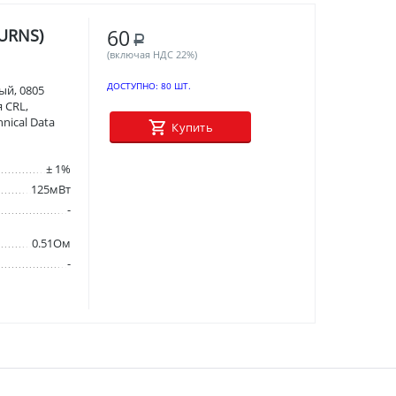
60
URNS)
Р
(включая НДС 22%)
ДОСТУПНО:
80 ШТ.
ый, 0805
я CRL,
nical Data
Купить
± 1%
125мВт
-
0.51Ом
-