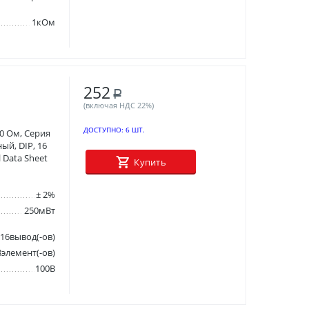
1кОм
252
Р
(включая НДС 22%)
ДОСТУПНО:
6 ШТ.
0 Ом, Серия
ый, DIP, 16
 Data Sheet
Купить
± 2%
250мВт
16вывод(-ов)
8элемент(-ов)
100В