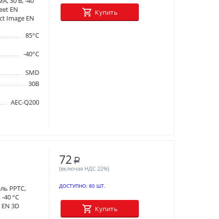
, 30 В, -40
eet EN
Купить
ct Image EN
85°C
-40°C
SMD
30В
AEC-Q200
72
Р
(включая НДС 22%)
ДОСТУПНО:
80 ШТ.
ль PPTC,
 -40 °C
 EN 3D
Купить