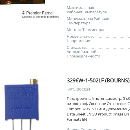
Максимальная
Рабочая Температура
Минимальная Рабочая
Температура
Монтаж Термистора
Номинальное
Напряжение
Стандарты
Автомобильной
Промышленности
3296W-1-502LF (BOURNS)
АРТ.:
E9353291
Подстроечный потенциометр, 5 кО
виток(-ков), Сквозное Отверстие, 
Trimpot 3296, 500 мВт Документаци
Data Sheet EN 3D Product Image EN
Formats EN
Допуск Сопротивления