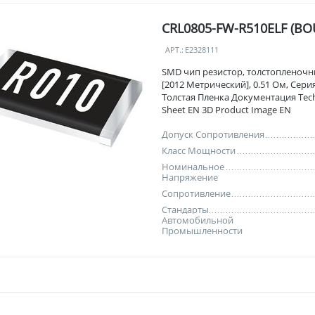
CRL0805-FW-R510ELF (BO
АРТ.:
E2328111
SMD чип резистор, толстопленочн
[2012 Метрический], 0.51 Ом, Сери
Толстая Пленка Документация Tech
Sheet EN 3D Product Image EN
Допуск Сопротивления
Класс Мощности
Номинальное
Напряжение
Сопротивление
Стандарты
Автомобильной
Промышленности