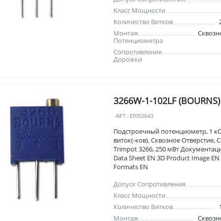
Класс Мощности
Количество Витков
Монтаж
Сквозн
Потенциометра
Сопротивление
Дорожки
3266W-1-102LF (BOURNS)
АРТ.:
E9352643
Подстроечный потенциометр, 1 кО
виток(-ков), Сквозное Отверстие, 
Trimpot 3266, 250 мВт Документаци
Data Sheet EN 3D Product Image EN
Formats EN
Допуск Сопротивления
Класс Мощности
Количество Витков
Монтаж
Сквозн