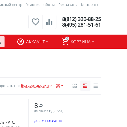
исный центр
Условия работы
Реквизиты
Контакты
8(812) 320-88-25
8(495) 281-51-61
0
АККАУНТ
КОРЗИНА
Без сортировки
50
ровать по:
8
Р
(включая НДС 22%)
ДОСТУПНО:
4500 ШТ.
ль PPTC,