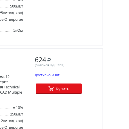
500мВт
25виток(-ков)
ое Отверстие
5кОм
624
Р
(включая НДС 22%)
ДОСТУПНО:
6 ШТ.
м, 12
Серия
я Technical
Купить
 CAD Multiple
± 10%
250мВт
12виток(-ков)
ое Отверстие