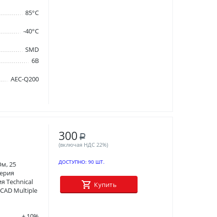
85°C
-40°C
SMD
6В
AEC-Q200
300
Р
(включая НДС 22%)
ДОСТУПНО:
90 ШТ.
м, 25
Серия
я Technical
Купить
 CAD Multiple
± 10%