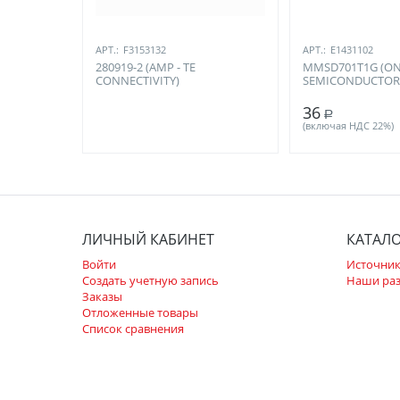
АРТ.:
F3153132
АРТ.:
E1431102
280919-2 (AMP - TE
MMSD701T1G (O
CONNECTIVITY)
SEMICONDUCTOR
36
Р
(включая НДС 22%)
ЛИЧНЫЙ КАБИНЕТ
КАТАЛ
Войти
Источник
Создать учетную запись
Наши ра
Заказы
Отложенные товары
Список сравнения