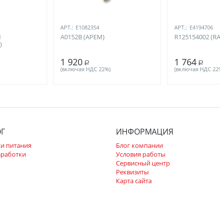
АРТ.:
E1082354
АРТ.:
E4194706
N
A0152B (APEM)
R125154002 (R
)
1 920
1 764
Р
Р
(включая НДС 22%)
(включая НДС 22
ОГ
ИНФОРМАЦИЯ
и питания
Блог компании
зработки
Условия работы
Сервисный центр
Реквизиты
Карта сайта