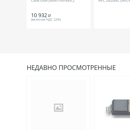
СМВ100А (ММП-ИРБИС)
RPL 2420WL (MIC
10 932
Р
(включая НДС 22%)
НЕДАВНО ПРОСМОТРЕННЫЕ