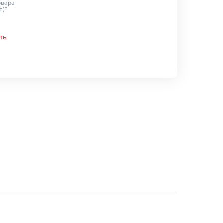
овара
Y)"
ть