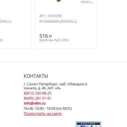
АРТ.:
E4194780
ADIALL)
R125426000 (RADIALL)
516
Р
%)
(включая НДС 22%)
КОНТАКТЫ
г. Санкт-Петербург, наб. Обводного
канала, д. 40, лит. «А»
8(812) 320-88-25
8(495) 281-51-61
info@elim.ru
Пн-Вс 10.00 - 18.00 (по МСК)
Посмотреть на карте