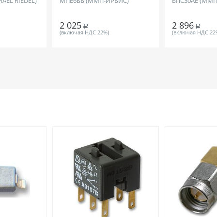
HAEL RIEDEL)
МПЕ6ББ (ММП-ИРБИС)
БПС30АЕ (ММП
2 025
2 896
Р
Р
(включая НДС 22%)
(включая НДС 22