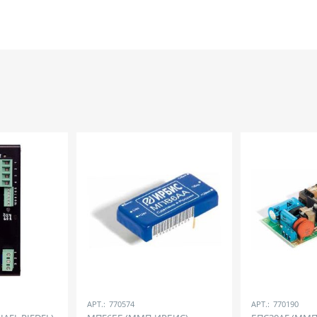
АРТ.:
770574
АРТ.:
770190