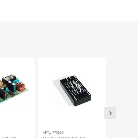
АРТ.:
770539
АРТ.:
770987