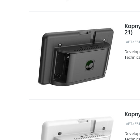
Корпу
21)
АРТ.:
E3
Develop
Technica
Корпу
АРТ.:
E3
Develop
Technica