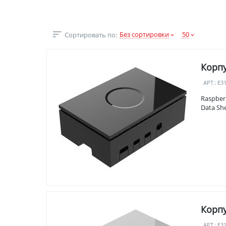
Без сортировки
50
Сортировать по:
Корпу
АРТ.:
E3
Raspber
Data Sh
Корпу
АРТ.:
E3